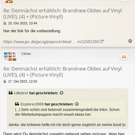
o
b
Re: Demnächst erhältlich: Brandnew Oldies auf Vinyl
e
(LIVE!), (4) + (Picture-Vinyl!)
n
B
10. Okt 2023, 13:44
e
hier der link für die vorbestellung:
i
t
r
https://www.jpc.de/jpcng/poprock/detail ... m/11591259
a
a
g
c
Cbfan
h
o
b
Re: Demnächst erhältlich: Brandnew Oldies auf Vinyl
e
(LIVE!), (4) + (Picture-Vinyl!)
n
B
17. Okt 2023, 12:02
e
i
Lillebror
hat geschrieben:
t
r
a
Explorer2000
hat geschrieben:
g
(...) Sehr schön und liebevoll zusammengestellt die Infos. Schon
die Werbekampagane macht visuell etwas her.
danke. die lorbeere hefte ich mir doch gerne sogleich an meine brust (o:
Dann wirst Du demnächst vorwärts-gebeugt gehen müssen, denn hier