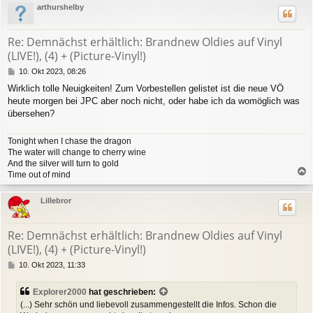
arthurshelby
h
o
b
Re: Demnächst erhältlich: Brandnew Oldies auf Vinyl
e
(LIVE!), (4) + (Picture-Vinyl!)
n
B
10. Okt 2023, 08:26
e
Wirklich tolle Neuigkeiten! Zum Vorbestellen gelistet ist die neue VÖ
i
heute morgen bei JPC aber noch nicht, oder habe ich da womöglich was
t
r
übersehen?
a
g
Tonight when I chase the dragon
The water will change to cherry wine
And the silver will turn to gold
Time out of mind
a
c
Lillebror
h
o
b
Re: Demnächst erhältlich: Brandnew Oldies auf Vinyl
e
(LIVE!), (4) + (Picture-Vinyl!)
n
B
10. Okt 2023, 11:33
e
i
Explorer2000
hat geschrieben:
t
(...) Sehr schön und liebevoll zusammengestellt die Infos. Schon die
r