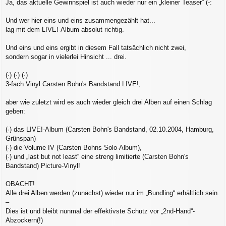
Ja, das aktuelle Gewinnspiel ist auch wieder nur ein „kleiner Teaser“ (-:
i
t
r
Und wer hier eins und eins zusammengezählt hat...
a
lag mit dem LIVE!-Album absolut richtig.
g
Und eins und eins ergibt in diesem Fall tatsächlich nicht zwei,
sondern sogar in vielerlei Hinsicht ... drei.
(·) (·) (·)
3-fach Vinyl Carsten Bohn's Bandstand LIVE!,
aber wie zuletzt wird es auch wieder gleich drei Alben auf einen Schlag
geben:
(·) das LIVE!-Album (Carsten Bohn's Bandstand, 02.10.2004, Hamburg,
Grünspan)
(·) die Volume IV (Carsten Bohns Solo-Album),
(·) und „last but not least“ eine streng limitierte (Carsten Bohn's
Bandstand) Picture-Vinyl!
OBACHT!
Alle drei Alben werden (zunächst) wieder nur im „Bundling“ erhältlich sein.
–
Dies ist und bleibt nunmal der effektivste Schutz vor „2nd-Hand“-
Abzockern(!)