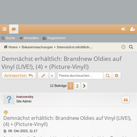
ch
Suche
or
Anmelden
Registrieren
n
eg
S
ne
Home
en
Bekanntmachungen
Demnächst erhältlich: Brandnew Oldies auf Vinyl (LIVE!), (4) + (Picture-Vinyl!)
m
ist
u
llz
el
rie
Demnächst erhältlich: Brandnew Oldies auf
c
Vinyl (LIVE!), (4) + (Picture-Vinyl!)
ug
de
re
h
e
Suche
Erweiter
Antworten
riff
n
n
2
1
Nächste
12 Beiträge
ivanowsky
Site Admin
Demnächst erhältlich: Brandnew Oldies auf Vinyl (LIVE!),
(4) + (Picture-Vinyl!)
B
09. Okt 2023, 11:17
e