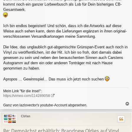
kommt noch ein ganzer Lorbeerbusch als Lob für Dein bisheriges CB-
Gesamtwerk.
Ich bin endlos begeistert! Und schön, dass ich die Artworks auf diese
Weise auch sehen kann, denn die Lieferungen ergänzen in ihren original-
verschlossenen Versandkartonagen meine Sammlung.
Die Idee, das unglaublich gut-abgemischte Grünspan-Event auch noch in
Vinyl zu veröffentlichen, ist der Hit. Ich bin so froh, dort damals dabei
gewesen zu sein und neben den berauschenten Sinnen auch Carstens
Autogramm auf dem ein oder anderen Tonträger mit nach Hause
genommen zu haben.
Apropos ... Gewinnspiel... Das muss ich jetzt noch suchen
Mein Link "für die Insel":
https://vimeo.com/114289058
Ganz von lazlovector's youtube-Account abgesehen.
a
c
Cbfan
h
o
b
Re: Demnächst erhältlich: Brandnew Oldies auf Vinyl