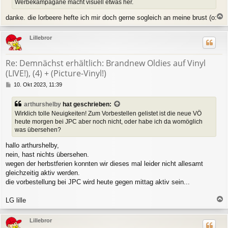
Werbekampagane macht visuell etwas her.
a
g
danke. die lorbeere hefte ich mir doch gerne sogleich an meine brust (o:
a
c
Lillebror
h
o
b
Re: Demnächst erhältlich: Brandnew Oldies auf Vinyl
e
(LIVE!), (4) + (Picture-Vinyl!)
n
B
10. Okt 2023, 11:39
e
i
arthurshelby
hat geschrieben:
t
Wirklich tolle Neuigkeiten! Zum Vorbestellen gelistet ist die neue VÖ
r
heute morgen bei JPC aber noch nicht, oder habe ich da womöglich
a
was übersehen?
g
hallo arthurshelby,
nein, hast nichts übersehen.
wegen der herbstferien konnten wir dieses mal leider nicht allesamt
gleichzeitig aktiv werden.
die vorbestellung bei JPC wird heute gegen mittag aktiv sein...
LG lille
a
c
Lillebror
h