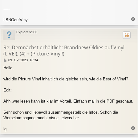
-----
#BNOaufVinyl
a
c
Explorer2000
h
o
b
Re: Demnächst erhältlich: Brandnew Oldies auf Vinyl
e
(LIVE!), (4) + (Picture-Vinyl!)
n
B
09. Okt 2023, 16:34
e
Hallo,
i
t
r
wird die Picture Vinyl inhaltlich die gleiche sein, wie die Best of Vinyl?
a
g
Edit:
Ahh..wer lesen kann ist klar im Vorteil. Einfach mal in die PDF geschaut.
Sehr schön und liebevoll zusammengestellt die Infos. Schon die
Werbekampagane macht visuell etwas her.
lg
a
c