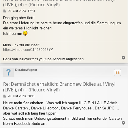
e
(LIVE!), (4) + (Picture-Vinyl!)
n
B
20. Okt 2023, 17:31
e
Das ging aber flott!
i
Die erste Lieferung ist bereits heute eingetroffen und die Sammlung um
t
r
ein weiteres Highlight reicher!
a
Ick freu mir
g
Mein Link "für die Insel":
https://vimeo.com/114289058
Ganz von lazlovector's youtube-Account abgesehen.
a
c
DeralteWagner
h
o
b
Re: Demnächst erhältlich: Brandnew Oldies auf Vinyl
e
(LIVE!), (4) + (Picture-Vinyl!)
n
B
20. Okt 2023, 20:11
e
Heute mein Set erhalten . Was soll ich sagen !!! G E N I A L E Arbeit .
i
Danke Carsten , Danke Lillebroor , Danke Ferryhouse , DanKe JPC …
t
r
aber wat soll ich lang hier tippen .
a
Schaut euch mein Unboxingstatement in Bild und Ton unter der Carsten
g
Bohm Facebook Seite an .
a