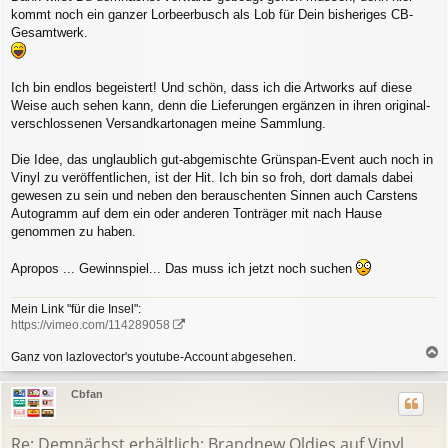
kommt noch ein ganzer Lorbeerbusch als Lob für Dein bisheriges CB-
Gesamtwerk.
Ich bin endlos begeistert! Und schön, dass ich die Artworks auf diese
Weise auch sehen kann, denn die Lieferungen ergänzen in ihren original-
verschlossenen Versandkartonagen meine Sammlung.
Die Idee, das unglaublich gut-abgemischte Grünspan-Event auch noch in
Vinyl zu veröffentlichen, ist der Hit. Ich bin so froh, dort damals dabei
gewesen zu sein und neben den berauschenten Sinnen auch Carstens
Autogramm auf dem ein oder anderen Tonträger mit nach Hause
genommen zu haben.
Apropos ... Gewinnspiel... Das muss ich jetzt noch suchen
Mein Link "für die Insel":
https://vimeo.com/114289058
Ganz von lazlovector's youtube-Account abgesehen.
a
c
Cbfan
h
o
b
Re: Demnächst erhältlich: Brandnew Oldies auf Vinyl