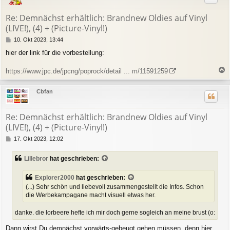
o
b
Re: Demnächst erhältlich: Brandnew Oldies auf Vinyl
e
(LIVE!), (4) + (Picture-Vinyl!)
n
B
10. Okt 2023, 13:44
e
hier der link für die vorbestellung:
i
t
r
https://www.jpc.de/jpcng/poprock/detail ... m/11591259
a
a
g
c
Cbfan
h
o
b
Re: Demnächst erhältlich: Brandnew Oldies auf Vinyl
e
(LIVE!), (4) + (Picture-Vinyl!)
n
B
17. Okt 2023, 12:02
e
i
Lillebror
hat geschrieben:
t
r
a
Explorer2000
hat geschrieben:
g
(...) Sehr schön und liebevoll zusammengestellt die Infos. Schon
die Werbekampagane macht visuell etwas her.
danke. die lorbeere hefte ich mir doch gerne sogleich an meine brust (o:
Dann wirst Du demnächst vorwärts-gebeugt gehen müssen, denn hier