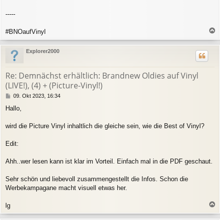
-----
#BNOaufVinyl
a
c
Explorer2000
h
o
b
Re: Demnächst erhältlich: Brandnew Oldies auf Vinyl
e
(LIVE!), (4) + (Picture-Vinyl!)
n
B
09. Okt 2023, 16:34
e
Hallo,
i
t
r
wird die Picture Vinyl inhaltlich die gleiche sein, wie die Best of Vinyl?
a
g
Edit:
Ahh..wer lesen kann ist klar im Vorteil. Einfach mal in die PDF geschaut.
Sehr schön und liebevoll zusammengestellt die Infos. Schon die
Werbekampagane macht visuell etwas her.
lg
a
c