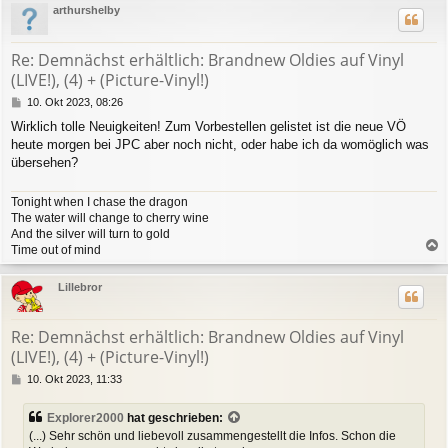
arthurshelby
h
o
b
Re: Demnächst erhältlich: Brandnew Oldies auf Vinyl
e
(LIVE!), (4) + (Picture-Vinyl!)
n
B
10. Okt 2023, 08:26
e
Wirklich tolle Neuigkeiten! Zum Vorbestellen gelistet ist die neue VÖ
i
heute morgen bei JPC aber noch nicht, oder habe ich da womöglich was
t
r
übersehen?
a
g
Tonight when I chase the dragon
The water will change to cherry wine
And the silver will turn to gold
Time out of mind
a
c
Lillebror
h
o
b
Re: Demnächst erhältlich: Brandnew Oldies auf Vinyl
e
(LIVE!), (4) + (Picture-Vinyl!)
n
B
10. Okt 2023, 11:33
e
i
Explorer2000
hat geschrieben:
t
(...) Sehr schön und liebevoll zusammengestellt die Infos. Schon die
r