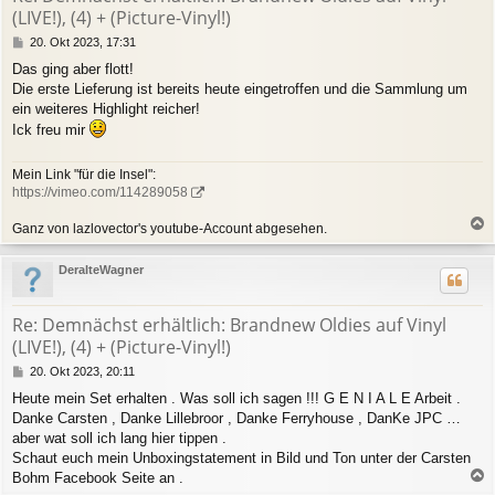
e
(LIVE!), (4) + (Picture-Vinyl!)
n
B
20. Okt 2023, 17:31
e
Das ging aber flott!
i
Die erste Lieferung ist bereits heute eingetroffen und die Sammlung um
t
r
ein weiteres Highlight reicher!
a
Ick freu mir
g
Mein Link "für die Insel":
https://vimeo.com/114289058
Ganz von lazlovector's youtube-Account abgesehen.
a
c
DeralteWagner
h
o
b
Re: Demnächst erhältlich: Brandnew Oldies auf Vinyl
e
(LIVE!), (4) + (Picture-Vinyl!)
n
B
20. Okt 2023, 20:11
e
Heute mein Set erhalten . Was soll ich sagen !!! G E N I A L E Arbeit .
i
Danke Carsten , Danke Lillebroor , Danke Ferryhouse , DanKe JPC …
t
r
aber wat soll ich lang hier tippen .
a
Schaut euch mein Unboxingstatement in Bild und Ton unter der Carsten
g
Bohm Facebook Seite an .
a