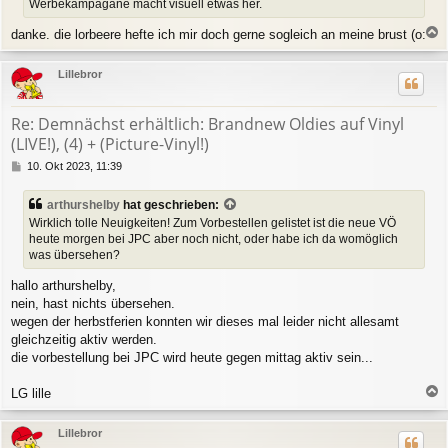
Werbekampagane macht visuell etwas her.
a
g
danke. die lorbeere hefte ich mir doch gerne sogleich an meine brust (o:
a
c
Lillebror
h
o
b
Re: Demnächst erhältlich: Brandnew Oldies auf Vinyl
e
(LIVE!), (4) + (Picture-Vinyl!)
n
B
10. Okt 2023, 11:39
e
i
arthurshelby
hat geschrieben:
t
Wirklich tolle Neuigkeiten! Zum Vorbestellen gelistet ist die neue VÖ
r
heute morgen bei JPC aber noch nicht, oder habe ich da womöglich
a
was übersehen?
g
hallo arthurshelby,
nein, hast nichts übersehen.
wegen der herbstferien konnten wir dieses mal leider nicht allesamt
gleichzeitig aktiv werden.
die vorbestellung bei JPC wird heute gegen mittag aktiv sein...
LG lille
a
c
Lillebror
h