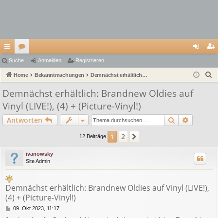
ch
Suche
or
Anmelden
Registrieren
n
eg
S
ne
Home
en
Bekanntmachungen
Demnächst erhältlich: Brandnew Oldies auf Vinyl (LIVE!), (4) + (Picture-Vinyl!)
m
ist
u
llz
el
rie
Demnächst erhältlich: Brandnew Oldies auf
c
Vinyl (LIVE!), (4) + (Picture-Vinyl!)
ug
de
re
h
e
Suche
Erweiter
Antworten
riff
n
n
2
1
Nächste
12 Beiträge
ivanowsky
Site Admin
Demnächst erhältlich: Brandnew Oldies auf Vinyl (LIVE!),
(4) + (Picture-Vinyl!)
B
09. Okt 2023, 11:17
e