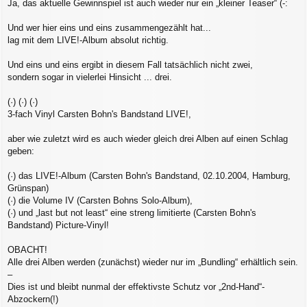
Ja, das aktuelle Gewinnspiel ist auch wieder nur ein „kleiner Teaser“ (-:
i
t
r
Und wer hier eins und eins zusammengezählt hat...
a
lag mit dem LIVE!-Album absolut richtig.
g
Und eins und eins ergibt in diesem Fall tatsächlich nicht zwei,
sondern sogar in vielerlei Hinsicht ... drei.
(·) (·) (·)
3-fach Vinyl Carsten Bohn's Bandstand LIVE!,
aber wie zuletzt wird es auch wieder gleich drei Alben auf einen Schlag
geben:
(·) das LIVE!-Album (Carsten Bohn's Bandstand, 02.10.2004, Hamburg,
Grünspan)
(·) die Volume IV (Carsten Bohns Solo-Album),
(·) und „last but not least“ eine streng limitierte (Carsten Bohn's
Bandstand) Picture-Vinyl!
OBACHT!
Alle drei Alben werden (zunächst) wieder nur im „Bundling“ erhältlich sein.
–
Dies ist und bleibt nunmal der effektivste Schutz vor „2nd-Hand“-
Abzockern(!)