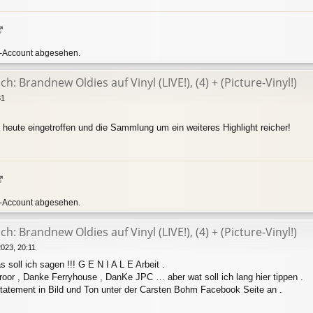
e-Account abgesehen.
h: Brandnew Oldies auf Vinyl (LIVE!), (4) + (Picture-Vinyl!)
31
ts heute eingetroffen und die Sammlung um ein weiteres Highlight reicher!
e-Account abgesehen.
h: Brandnew Oldies auf Vinyl (LIVE!), (4) + (Picture-Vinyl!)
2023, 20:11
 soll ich sagen !!! G E N I A L E Arbeit .
roor , Danke Ferryhouse , DanKe JPC … aber wat soll ich lang hier tippen .
atement in Bild und Ton unter der Carsten Bohm Facebook Seite an .