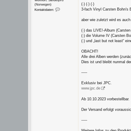
Wohnort:
Sandefjord
(·) (·) (·)
(Norwegen)
K
3-fach Vinyl Carsten Bohn's
Kontaktdaten:
o
n
aber wie zuletzt wird es auch
t
a
(·) das LIVE!-Album (Carste
k
t
(·) die Volume IV (Carsten B
d
(·) und „last but not least“ e
a
t
OBACHT!
e
Alle drei Alben werden (zunäch
n
v
Dies ist und bleibt nunmal de
o
n
-----
i
v
Exklusiv bei JPC.
a
n
www.jpc.de
o
w
Ab 10.10.2023 vorbestellbar.
s
k
Der Versand erfolgt voraussi
y
-----
Weitere Infos zu den Produkti