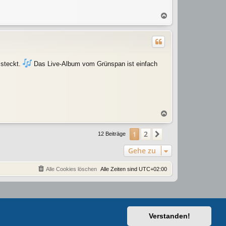
N
a
c
h
o
b
 steckt.
Das Live-Album vom Grünspan ist einfach
e
n
N
a
c
2
1
Nächste
12 Beiträge
h
o
Gehe zu
b
e
Alle Cookies löschen
Alle Zeiten sind
UTC+02:00
n
Verstanden!