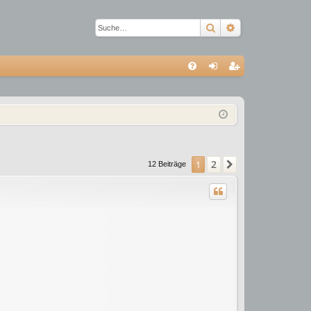
Suche
Erweiterte Suc
S
FA
n
eg
Q
m
ist
el
rie
de
re
2
1
Nächste
12 Beiträge
n
n