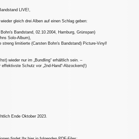
 Bandstand LIVE!,
 wieder gleich drei Alben auf einen Schlag geben:
n Bohn's Bandstand, 02.10.2004, Hamburg, Grünspan)
ohns Solo-Album),
ine streng limitierte (Carsten Bohn's Bandstand) Picture-Vinyl!
st) wieder nur im „Bundling“ erhältlich sein. –
r effektivste Schutz vor „2nd-Hand“-Abzockern(!)
chtlich Ende Oktober 2023.
onen findet Ihr hier in folgenden PDF-Files: