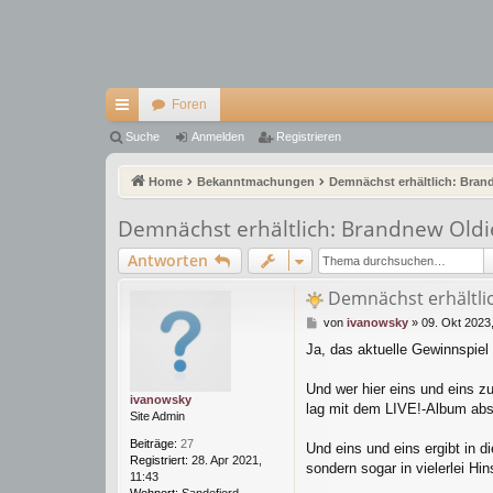
Foren
ch
Suche
Anmelden
Registrieren
ne
Home
Bekanntmachungen
Demnächst erhältlich: Brandn
llz
Demnächst erhältlich: Brandnew Oldies a
ug
Antworten
riff
Demnächst erhältlich
B
von
ivanowsky
»
09. Okt 2023,
e
Ja, das aktuelle Gewinnspiel i
i
t
r
Und wer hier eins und eins z
ivanowsky
a
lag mit dem LIVE!-Album abso
Site Admin
g
Beiträge:
27
Und eins und eins ergibt in d
Registriert:
28. Apr 2021,
sondern sogar in vielerlei Hins
11:43