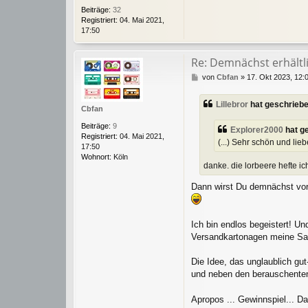
g
Beiträge:
32
Registriert:
04. Mai 2021,
17:50
Re: Demnächst erhältlic
B
von
Cbfan
»
17. Okt 2023, 12:
e
i
Lillebror
hat geschrieb
t
Cbfan
r
Beiträge:
9
a
Explorer2000
hat g
Registriert:
04. Mai 2021,
g
(...) Sehr schön und li
17:50
Wohnort:
Köln
danke. die lorbeere hefte ic
Dann wirst Du demnächst vor
Ich bin endlos begeistert! U
Versandkartonagen meine S
Die Idee, das unglaublich gut
und neben den berauschente
Apropos ... Gewinnspiel... D