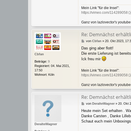
Mein Link "für die Insel":
https://vimeo.com/114289058
Ganz von lazlovector's youtub
Re: Demnächst erhältlic
B
von
Cbfan
»
20. Okt 2023, 17:
e
Das ging aber flott!
i
Die erste Lieferung ist berei
t
Cbfan
r
Ick freu mir
Beiträge:
9
a
Registriert:
04. Mai 2021,
g
17:50
Mein Link "für die Insel":
Wohnort:
Köln
https://vimeo.com/114289058
Ganz von lazlovector's youtub
Re: Demnächst erhältlic
B
von
DeralteWagner
»
20. Okt 
e
Heute mein Set erhalten . Was
i
Danke Carsten , Danke Lilleb
t
r
Schaut euch mein Unboxingst
DeralteWagner
a
g