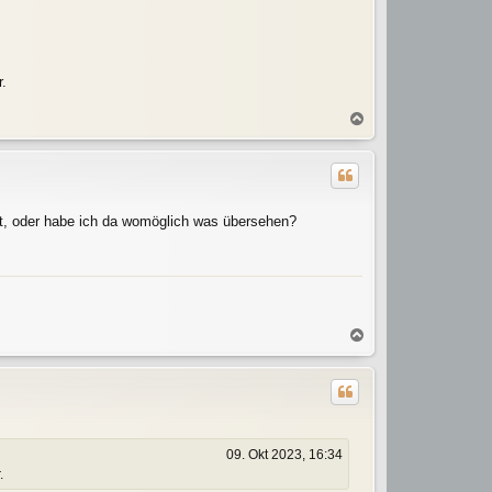
.
N
a
c
h
o
b
cht, oder habe ich da womöglich was übersehen?
e
n
N
a
c
h
o
b
e
09. Okt 2023, 16:34
n
.