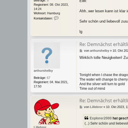
Beiträge:
5
Edit:
Registriert:
08. Okt 2023,
14:24
Ahh..wer lesen kann ist klar 
Wohnort:
Hamburg
K
Kontaktdaten:
Sehr schön und liebevoll zu
o
n
t
lg
a
k
t
Re: Demnächst erhältlic
d
B
von
arthurshelby
»
10. Okt 20
a
e
t
Wirklich tolle Neuigkeiten! 
i
e
t
n
r
v
arthurshelby
a
o
Tonight when I chase the drag
g
n
Beiträge:
67
The water will change to cherr
E
Registriert:
04. Mai 2021,
And the silver will turn to gold
x
17:50
Time out of mind
p
l
o
Re: Demnächst erhältlic
r
B
von
Lillebror
»
10. Okt 2023, 1
e
e
r
i
2
Explorer2000
hat gesc
t
0
(...) Sehr schön und liebev
r
0
Lillebror