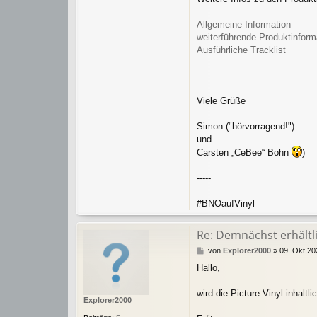
Allgemeine Information
weiterführende Produktinform
Ausführliche Tracklist
Viele Grüße
Simon ("hörvorragend!")
und
Carsten „CeBee“ Bohn
)
-----
#BNOaufVinyl
Re: Demnächst erhältlic
B
von
Explorer2000
»
09. Okt 20
e
Hallo,
i
t
r
wird die Picture Vinyl inhaltli
Explorer2000
a
g