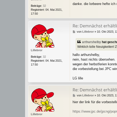
a
0
danke. die lorbeere hefte ich
g
Beiträge:
32
Registriert:
04. Mai 2021,
17:50
Re: Demnächst erhältlic
B
von
Lillebror
»
10. Okt 2023, 1
e
i
arthurshelby
hat gesch
t
Wirklich tolle Neuigkeiten!
r
Lillebror
a
hallo arthurshelby,
g
Beiträge:
32
nein, hast nichts übersehen.
Registriert:
04. Mai 2021,
wegen der herbstferien konnte
17:50
die vorbestellung bei JPC wir
LG lille
Re: Demnächst erhältlic
B
von
Lillebror
»
10. Okt 2023, 1
e
hier der link für die vorbestel
i
t
r
https://www.jpc.de/jpcng/popr
Lillebror
a