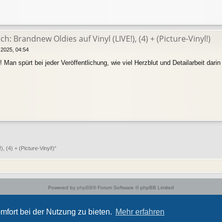
h: Brandnew Oldies auf Vinyl (LIVE!), (4) + (Picture-Vinyl!)
 2025, 04:54
Man spürt bei jeder Veröffentlichung, wie viel Herzblut und Detailarbeit darin
 (4) + (Picture-Vinyl!)“
Powered by
phpBB
® Forum Software © phpBB Limited
Style von
Arty
- phpBB 3.3 von MrGaby
Deutsche Übersetzung durch
phpBB.de
mfort bei der Nutzung zu bieten.
Mehr erfahren
Datenschutz
|
Nutzungsbedingungen