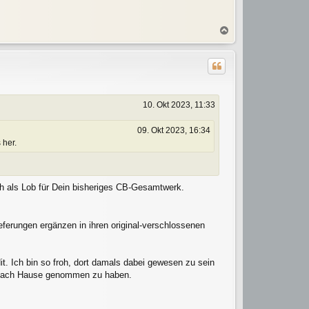
N
a
c
h
o
b
e
10. Okt 2023, 11:33
n
09. Okt 2023, 16:34
 her.
 als Lob für Dein bisheriges CB-Gesamtwerk.
eferungen ergänzen in ihren original-verschlossenen
it. Ich bin so froh, dort damals dabei gewesen zu sein
 nach Hause genommen zu haben.