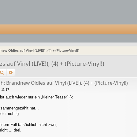
ew Oldies auf Vinyl (LIVE!), (4) + (Picture-Vinyl!)
uf Vinyl (LIVE!), (4) + (Picture-Vinyl!)
Suche
Erweiterte Suche
: Brandnew Oldies auf Vinyl (LIVE!), (4) + (Picture-Vinyl!)
 11:17
st auch wieder nur ein „kleiner Teaser“ (-:
usammengezählt hat...
lut richtig.
iesem Fall tatsächlich nicht zwei,
icht ... drei.