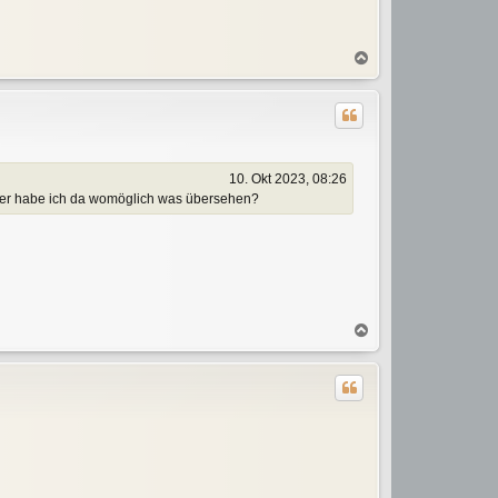
N
a
c
h
o
b
e
10. Okt 2023, 08:26
n
 oder habe ich da womöglich was übersehen?
N
a
c
h
o
b
e
n