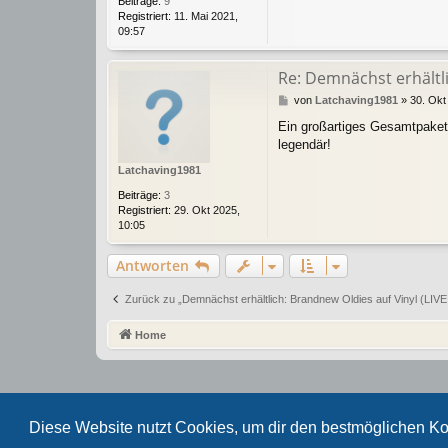
Beiträge:
9
Registriert:
11. Mai 2021,
09:57
Re: Demnächst erhältlic
B
von
Latchaving1981
»
30. Okt
e
Ein großartiges Gesamtpaket! 
i
legendär!
t
r
Latchaving1981
a
g
Beiträge:
3
Registriert:
29. Okt 2025,
10:05
Antworten
Zurück zu „Demnächst erhältlich: Brandnew Oldies auf Vinyl (LIVE!),
Home
Diese Website nutzt Cookies, um dir den bestmöglichen Ko