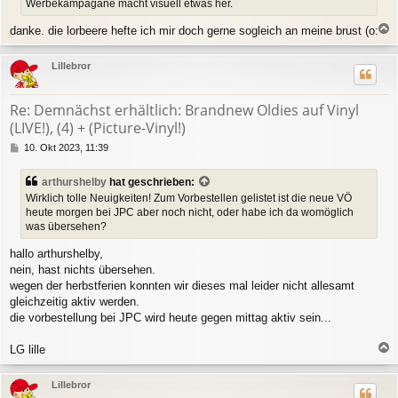
Werbekampagane macht visuell etwas her.
a
g
danke. die lorbeere hefte ich mir doch gerne sogleich an meine brust (o:
a
c
Lillebror
h
o
b
Re: Demnächst erhältlich: Brandnew Oldies auf Vinyl
e
(LIVE!), (4) + (Picture-Vinyl!)
n
B
10. Okt 2023, 11:39
e
i
arthurshelby
hat geschrieben:
t
Wirklich tolle Neuigkeiten! Zum Vorbestellen gelistet ist die neue VÖ
r
heute morgen bei JPC aber noch nicht, oder habe ich da womöglich
a
was übersehen?
g
hallo arthurshelby,
nein, hast nichts übersehen.
wegen der herbstferien konnten wir dieses mal leider nicht allesamt
gleichzeitig aktiv werden.
die vorbestellung bei JPC wird heute gegen mittag aktiv sein...
LG lille
a
c
Lillebror
h