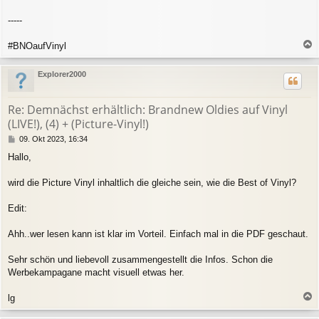
-----
#BNOaufVinyl
a
c
Explorer2000
h
o
b
Re: Demnächst erhältlich: Brandnew Oldies auf Vinyl
e
(LIVE!), (4) + (Picture-Vinyl!)
n
B
09. Okt 2023, 16:34
e
Hallo,
i
t
r
wird die Picture Vinyl inhaltlich die gleiche sein, wie die Best of Vinyl?
a
g
Edit:
Ahh..wer lesen kann ist klar im Vorteil. Einfach mal in die PDF geschaut.
Sehr schön und liebevoll zusammengestellt die Infos. Schon die
Werbekampagane macht visuell etwas her.
lg
a
c