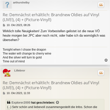
arthurshelby
h
o
b
Re: Demnächst erhältlich: Brandnew Oldies auf Vinyl
e
(LIVE!), (4) + (Picture-Vinyl!)
n
B
10. Okt 2023, 08:26
e
Wirklich tolle Neuigkeiten! Zum Vorbestellen gelistet ist die neue VÖ
i
heute morgen bei JPC aber noch nicht, oder habe ich da womöglich was
t
r
übersehen?
a
g
Tonight when I chase the dragon
The water will change to cherry wine
And the silver will turn to gold
Time out of mind
a
c
Lillebror
h
o
b
Re: Demnächst erhältlich: Brandnew Oldies auf Vinyl
e
(LIVE!), (4) + (Picture-Vinyl!)
n
B
10. Okt 2023, 11:33
e
i
Explorer2000
hat geschrieben:
t
(...) Sehr schön und liebevoll zusammengestellt die Infos. Schon die
r