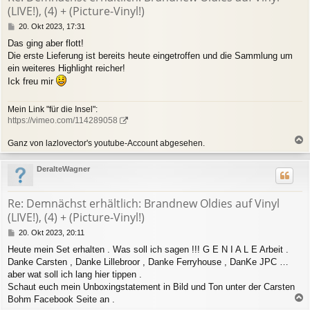
e
(LIVE!), (4) + (Picture-Vinyl!)
n
B
20. Okt 2023, 17:31
e
Das ging aber flott!
i
Die erste Lieferung ist bereits heute eingetroffen und die Sammlung um
t
r
ein weiteres Highlight reicher!
a
Ick freu mir
g
Mein Link "für die Insel":
https://vimeo.com/114289058
Ganz von lazlovector's youtube-Account abgesehen.
a
c
DeralteWagner
h
o
b
Re: Demnächst erhältlich: Brandnew Oldies auf Vinyl
e
(LIVE!), (4) + (Picture-Vinyl!)
n
B
20. Okt 2023, 20:11
e
Heute mein Set erhalten . Was soll ich sagen !!! G E N I A L E Arbeit .
i
Danke Carsten , Danke Lillebroor , Danke Ferryhouse , DanKe JPC …
t
r
aber wat soll ich lang hier tippen .
a
Schaut euch mein Unboxingstatement in Bild und Ton unter der Carsten
g
Bohm Facebook Seite an .
a