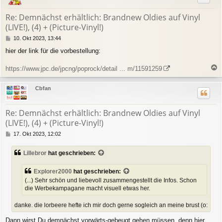
o
b
Re: Demnächst erhältlich: Brandnew Oldies auf Vinyl
e
(LIVE!), (4) + (Picture-Vinyl!)
n
B
10. Okt 2023, 13:44
e
hier der link für die vorbestellung:
i
t
r
https://www.jpc.de/jpcng/poprock/detail ... m/11591259
a
a
g
c
Cbfan
h
o
b
Re: Demnächst erhältlich: Brandnew Oldies auf Vinyl
e
(LIVE!), (4) + (Picture-Vinyl!)
n
B
17. Okt 2023, 12:02
e
i
Lillebror
hat geschrieben:
t
r
a
Explorer2000
hat geschrieben:
g
(...) Sehr schön und liebevoll zusammengestellt die Infos. Schon
die Werbekampagane macht visuell etwas her.
danke. die lorbeere hefte ich mir doch gerne sogleich an meine brust (o:
Dann wirst Du demnächst vorwärts-gebeugt gehen müssen, denn hier