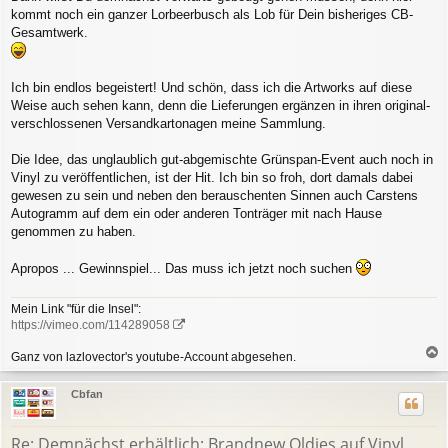
kommt noch ein ganzer Lorbeerbusch als Lob für Dein bisheriges CB-
Gesamtwerk.
Ich bin endlos begeistert! Und schön, dass ich die Artworks auf diese
Weise auch sehen kann, denn die Lieferungen ergänzen in ihren original-
verschlossenen Versandkartonagen meine Sammlung.
Die Idee, das unglaublich gut-abgemischte Grünspan-Event auch noch in
Vinyl zu veröffentlichen, ist der Hit. Ich bin so froh, dort damals dabei
gewesen zu sein und neben den berauschenten Sinnen auch Carstens
Autogramm auf dem ein oder anderen Tonträger mit nach Hause
genommen zu haben.
Apropos ... Gewinnspiel... Das muss ich jetzt noch suchen
Mein Link "für die Insel":
https://vimeo.com/114289058
Ganz von lazlovector's youtube-Account abgesehen.
a
c
Cbfan
h
o
b
Re: Demnächst erhältlich: Brandnew Oldies auf Vinyl