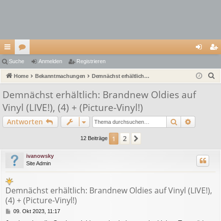
ch
Suche
or
Anmelden
Registrieren
n
eg
S
ne
Home
en
Bekanntmachungen
Demnächst erhältlich: Brandnew Oldies auf Vinyl (LIVE!), (4) + (Picture-Vinyl!)
m
ist
u
llz
el
rie
Demnächst erhältlich: Brandnew Oldies auf
c
Vinyl (LIVE!), (4) + (Picture-Vinyl!)
ug
de
re
h
e
Suche
Erweiter
Antworten
riff
n
n
2
1
Nächste
12 Beiträge
ivanowsky
Site Admin
Demnächst erhältlich: Brandnew Oldies auf Vinyl (LIVE!),
(4) + (Picture-Vinyl!)
B
09. Okt 2023, 11:17
e