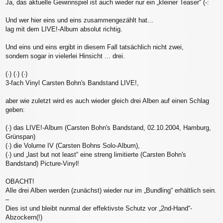
Ja, das aktuelle Gewinnspiel ist auch wieder nur ein „kleiner Teaser“ (-:
i
t
r
Und wer hier eins und eins zusammengezählt hat...
a
lag mit dem LIVE!-Album absolut richtig.
g
Und eins und eins ergibt in diesem Fall tatsächlich nicht zwei,
sondern sogar in vielerlei Hinsicht ... drei.
(·) (·) (·)
3-fach Vinyl Carsten Bohn's Bandstand LIVE!,
aber wie zuletzt wird es auch wieder gleich drei Alben auf einen Schlag
geben:
(·) das LIVE!-Album (Carsten Bohn's Bandstand, 02.10.2004, Hamburg,
Grünspan)
(·) die Volume IV (Carsten Bohns Solo-Album),
(·) und „last but not least“ eine streng limitierte (Carsten Bohn's
Bandstand) Picture-Vinyl!
OBACHT!
Alle drei Alben werden (zunächst) wieder nur im „Bundling“ erhältlich sein.
–
Dies ist und bleibt nunmal der effektivste Schutz vor „2nd-Hand“-
Abzockern(!)