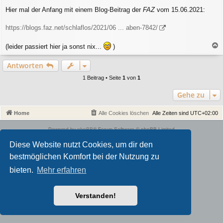
Hier mal der Anfang mit einem Blog-Beitrag der
FAZ
vom 15.06.2021:
https://blogs.faz.net/schlaflos/2021/06 ... aben-7842/
(leider passiert hier ja sonst nix...
)
a
c
Antworten
h
o
1 Beitrag • Seite
1
von
1
b
e
Gehe zu
n
Home
Alle Cookies löschen
Alle Zeiten sind
UTC+02:00
Powered by
phpBB
® Forum Software © phpBB Limited
Style von
Arty
- phpBB 3.3 von MrGaby
Diese Website nutzt Cookies, um dir den
Deutsche Übersetzung durch
phpBB.de
bestmöglichen Komfort bei der Nutzung zu
Datenschutz
|
Nutzungsbedingungen
bieten.
Mehr erfahren
Verstanden!