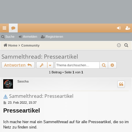
ch
Suche
or
Anmelden
Registrieren
n
eg
S
ne
Home
en
Community
m
ist
u
llz
el
rie
Sammelthread: Presseartikel
c
ug
de
re
Suche
Erweiter
Antworten
h
e
riff
n
n
1 Beitrag • Seite
1
von
1
Sascha
Sammelthread: Presseartikel
B
23. Feb 2022, 15:37
e
Presseartikel
i
t
r
Ich mache hier mal ein Sammelthread auf für alle Presseartikel, die so im
a
Netz zu finden sind.
g