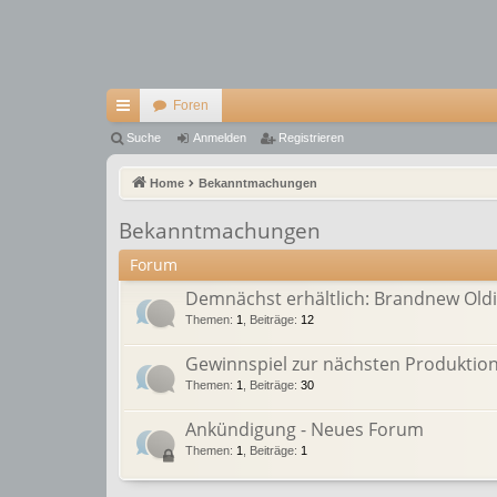
Foren
ch
Suche
Anmelden
Registrieren
ne
Home
Bekanntmachungen
llz
Bekanntmachungen
ug
Forum
riff
Demnächst erhältlich: Brandnew Oldies a
Themen
:
1
,
Beiträge
:
12
Gewinnspiel zur nächsten Produktion:
Themen
:
1
,
Beiträge
:
30
Ankündigung - Neues Forum
Themen
:
1
,
Beiträge
:
1