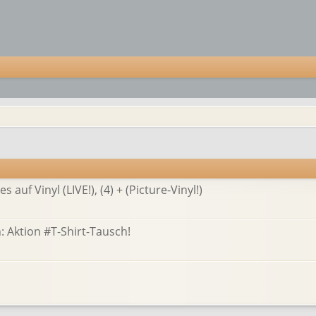
uf Vinyl (LIVE!), (4) + (Picture-Vinyl!)
 Aktion #T-Shirt-Tausch!