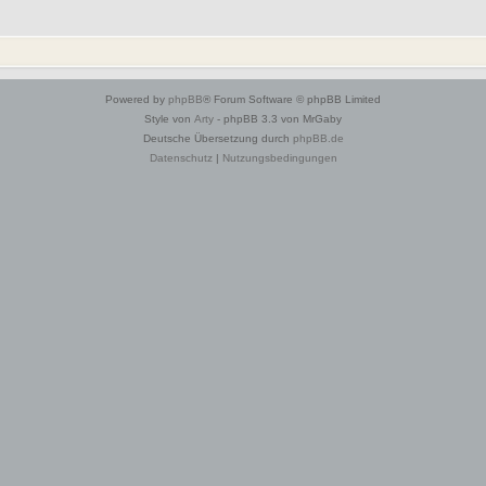
Powered by
phpBB
® Forum Software © phpBB Limited
Style von
Arty
- phpBB 3.3 von MrGaby
Deutsche Übersetzung durch
phpBB.de
Datenschutz
|
Nutzungsbedingungen