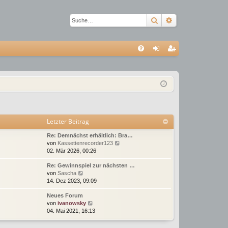
Suche
Erweiterte Suc
S
FA
n
eg
Q
m
ist
el
rie
de
re
Letzter Beitrag
n
n
Re: Demnächst erhältlich: Bra…
N
von
Kassettenrecorder123
e
02. Mär 2026, 00:26
u
Re: Gewinnspiel zur nächsten …
e
N
von
Sascha
s
e
14. Dez 2023, 09:09
t
u
e
Neues Forum
e
r
N
von
ivanowsky
s
B
e
04. Mai 2021, 16:13
t
e
u
e
i
e
r
t