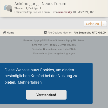
Ankündigung - Neues Forum
Themen
:
1
,
Beiträge
:
1
Letzter Beitrag:
Neues Forum
von
ivanowsky
, 04. Mai 2021, 16:13
Gehe zu
Home
Alle Cookies löschen
Alle Zeiten sind
UTC+02:00
Powered by
phpBB
® Forum Software © phpBB Limited
Style von
Arty
- phpBB 3.3 von MrGaby
Deutsche Übersetzung durch
phpBB.de
Datenschutz
|
Nutzungsbedingungen
Diese Website nutzt Cookies, um dir den
bestmöglichen Komfort bei der Nutzung zu
bieten.
Mehr erfahren
Verstanden!