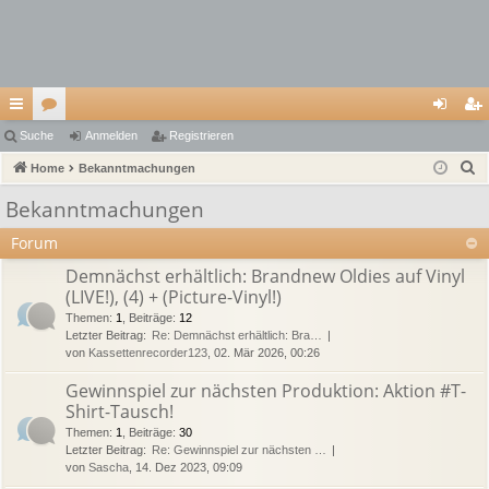
ch
Suche
or
Anmelden
Registrieren
n
eg
S
ne
Home
en
Bekanntmachungen
m
ist
u
llz
el
rie
Bekanntmachungen
c
ug
de
re
Forum
h
e
riff
n
n
Demnächst erhältlich: Brandnew Oldies auf Vinyl
(LIVE!), (4) + (Picture-Vinyl!)
Themen
:
1
,
Beiträge
:
12
Letzter Beitrag:
Re: Demnächst erhältlich: Bra…
von
Kassettenrecorder123
, 02. Mär 2026, 00:26
Gewinnspiel zur nächsten Produktion: Aktion #T-
Shirt-Tausch!
Themen
:
1
,
Beiträge
:
30
Letzter Beitrag:
Re: Gewinnspiel zur nächsten …
von
Sascha
, 14. Dez 2023, 09:09