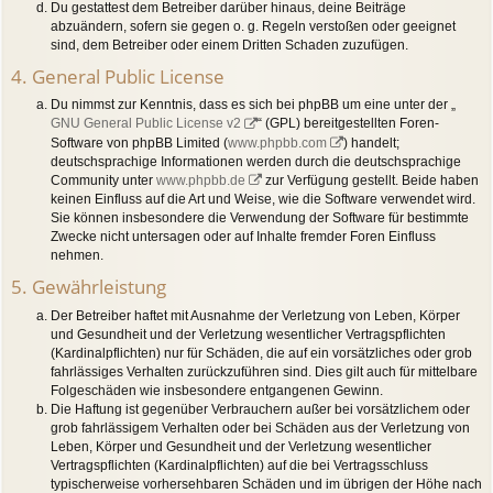
Du gestattest dem Betreiber darüber hinaus, deine Beiträge
abzuändern, sofern sie gegen o. g. Regeln verstoßen oder geeignet
sind, dem Betreiber oder einem Dritten Schaden zuzufügen.
4. General Public License
Du nimmst zur Kenntnis, dass es sich bei phpBB um eine unter der „
GNU General Public License v2
“ (GPL) bereitgestellten Foren-
Software von phpBB Limited (
www.phpbb.com
) handelt;
deutschsprachige Informationen werden durch die deutschsprachige
Community unter
www.phpbb.de
zur Verfügung gestellt. Beide haben
keinen Einfluss auf die Art und Weise, wie die Software verwendet wird.
Sie können insbesondere die Verwendung der Software für bestimmte
Zwecke nicht untersagen oder auf Inhalte fremder Foren Einfluss
nehmen.
5. Gewährleistung
Der Betreiber haftet mit Ausnahme der Verletzung von Leben, Körper
und Gesundheit und der Verletzung wesentlicher Vertragspflichten
(Kardinalpflichten) nur für Schäden, die auf ein vorsätzliches oder grob
fahrlässiges Verhalten zurückzuführen sind. Dies gilt auch für mittelbare
Folgeschäden wie insbesondere entgangenen Gewinn.
Die Haftung ist gegenüber Verbrauchern außer bei vorsätzlichem oder
grob fahrlässigem Verhalten oder bei Schäden aus der Verletzung von
Leben, Körper und Gesundheit und der Verletzung wesentlicher
Vertragspflichten (Kardinalpflichten) auf die bei Vertragsschluss
typischerweise vorhersehbaren Schäden und im übrigen der Höhe nach