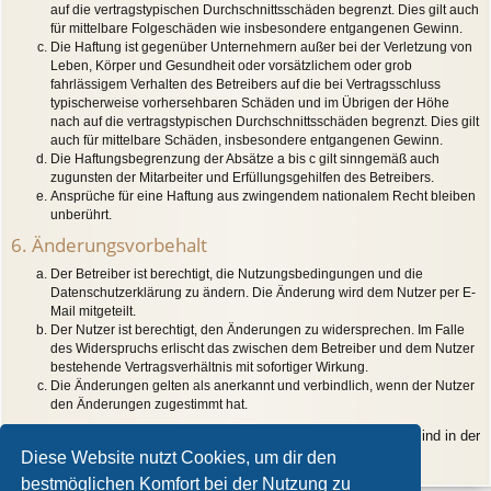
auf die vertragstypischen Durchschnittsschäden begrenzt. Dies gilt auch
für mittelbare Folgeschäden wie insbesondere entgangenen Gewinn.
Die Haftung ist gegenüber Unternehmern außer bei der Verletzung von
Leben, Körper und Gesundheit oder vorsätzlichem oder grob
fahrlässigem Verhalten des Betreibers auf die bei Vertragsschluss
typischerweise vorhersehbaren Schäden und im Übrigen der Höhe
nach auf die vertragstypischen Durchschnittsschäden begrenzt. Dies gilt
auch für mittelbare Schäden, insbesondere entgangenen Gewinn.
Die Haftungsbegrenzung der Absätze a bis c gilt sinngemäß auch
zugunsten der Mitarbeiter und Erfüllungsgehilfen des Betreibers.
Ansprüche für eine Haftung aus zwingendem nationalem Recht bleiben
unberührt.
6. Änderungsvorbehalt
Der Betreiber ist berechtigt, die Nutzungsbedingungen und die
Datenschutzerklärung zu ändern. Die Änderung wird dem Nutzer per E-
Mail mitgeteilt.
Der Nutzer ist berechtigt, den Änderungen zu widersprechen. Im Falle
des Widerspruchs erlischt das zwischen dem Betreiber und dem Nutzer
bestehende Vertragsverhältnis mit sofortiger Wirkung.
Die Änderungen gelten als anerkannt und verbindlich, wenn der Nutzer
den Änderungen zugestimmt hat.
Informationen über den Umgang mit deinen persönlichen Daten sind in der
Datenschutzerklärung enthalten.
Diese Website nutzt Cookies, um dir den
bestmöglichen Komfort bei der Nutzung zu