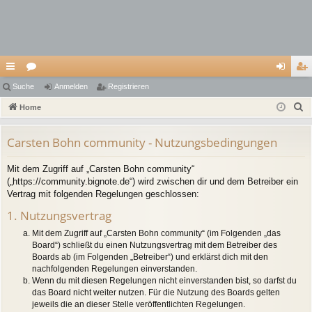
ch
Suche
or
Anmelden
Registrieren
n
eg
S
ne
Home
en
m
ist
u
llz
el
rie
c
Carsten Bohn community - Nutzungsbedingungen
ug
de
re
h
Mit dem Zugriff auf „Carsten Bohn community“
e
riff
n
n
(„https://community.bignote.de“) wird zwischen dir und dem Betreiber ein
Vertrag mit folgenden Regelungen geschlossen:
1. Nutzungsvertrag
Mit dem Zugriff auf „Carsten Bohn community“ (im Folgenden „das
Board“) schließt du einen Nutzungsvertrag mit dem Betreiber des
Boards ab (im Folgenden „Betreiber“) und erklärst dich mit den
nachfolgenden Regelungen einverstanden.
Wenn du mit diesen Regelungen nicht einverstanden bist, so darfst du
das Board nicht weiter nutzen. Für die Nutzung des Boards gelten
jeweils die an dieser Stelle veröffentlichten Regelungen.