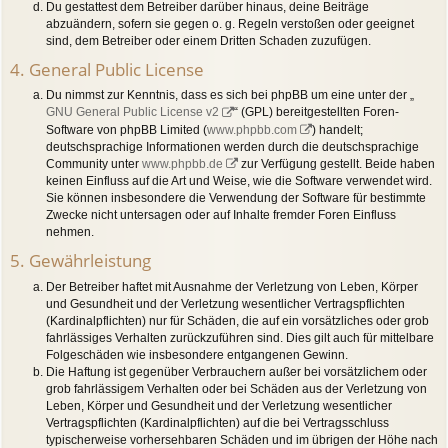
Du gestattest dem Betreiber darüber hinaus, deine Beiträge
abzuändern, sofern sie gegen o. g. Regeln verstoßen oder geeignet
sind, dem Betreiber oder einem Dritten Schaden zuzufügen.
4. General Public License
Du nimmst zur Kenntnis, dass es sich bei phpBB um eine unter der „
GNU General Public License v2
“ (GPL) bereitgestellten Foren-
Software von phpBB Limited (
www.phpbb.com
) handelt;
deutschsprachige Informationen werden durch die deutschsprachige
Community unter
www.phpbb.de
zur Verfügung gestellt. Beide haben
keinen Einfluss auf die Art und Weise, wie die Software verwendet wird.
Sie können insbesondere die Verwendung der Software für bestimmte
Zwecke nicht untersagen oder auf Inhalte fremder Foren Einfluss
nehmen.
5. Gewährleistung
Der Betreiber haftet mit Ausnahme der Verletzung von Leben, Körper
und Gesundheit und der Verletzung wesentlicher Vertragspflichten
(Kardinalpflichten) nur für Schäden, die auf ein vorsätzliches oder grob
fahrlässiges Verhalten zurückzuführen sind. Dies gilt auch für mittelbare
Folgeschäden wie insbesondere entgangenen Gewinn.
Die Haftung ist gegenüber Verbrauchern außer bei vorsätzlichem oder
grob fahrlässigem Verhalten oder bei Schäden aus der Verletzung von
Leben, Körper und Gesundheit und der Verletzung wesentlicher
Vertragspflichten (Kardinalpflichten) auf die bei Vertragsschluss
typischerweise vorhersehbaren Schäden und im übrigen der Höhe nach