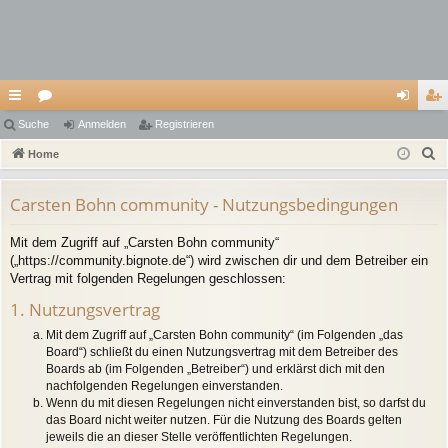
ch
Suche
or
Anmelden
Registrieren
n
eg
S
ne
Home
en
m
ist
u
llz
el
rie
c
Carsten Bohn community - Nutzungsbedingungen
ug
de
re
h
Mit dem Zugriff auf „Carsten Bohn community“
e
riff
n
n
(„https://community.bignote.de“) wird zwischen dir und dem Betreiber ein
Vertrag mit folgenden Regelungen geschlossen:
1. Nutzungsvertrag
Mit dem Zugriff auf „Carsten Bohn community“ (im Folgenden „das
Board“) schließt du einen Nutzungsvertrag mit dem Betreiber des
Boards ab (im Folgenden „Betreiber“) und erklärst dich mit den
nachfolgenden Regelungen einverstanden.
Wenn du mit diesen Regelungen nicht einverstanden bist, so darfst du
das Board nicht weiter nutzen. Für die Nutzung des Boards gelten
jeweils die an dieser Stelle veröffentlichten Regelungen.