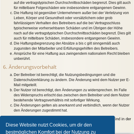
auf die vertragstypischen Durchschnittsschäden begrenzt. Dies gilt auch
für mittelbare Folgeschäden wie insbesondere entgangenen Gewinn.
Die Haftung ist gegenüber Unternehmern außer bei der Verletzung von
Leben, Körper und Gesundheit oder vorsätzlichem oder grob
fahrlässigem Verhalten des Betreibers auf die bei Vertragsschluss
typischerweise vorhersehbaren Schäden und im Übrigen der Höhe
nach auf die vertragstypischen Durchschnittsschäden begrenzt. Dies gilt
auch für mittelbare Schäden, insbesondere entgangenen Gewinn.
Die Haftungsbegrenzung der Absätze a bis c gilt sinngemäß auch
zugunsten der Mitarbeiter und Erfüllungsgehilfen des Betreibers.
Ansprüche für eine Haftung aus zwingendem nationalem Recht bleiben
unberührt.
6. Änderungsvorbehalt
Der Betreiber ist berechtigt, die Nutzungsbedingungen und die
Datenschutzerklärung zu ändern. Die Änderung wird dem Nutzer per E-
Mail mitgeteilt.
Der Nutzer ist berechtigt, den Änderungen zu widersprechen. Im Falle
des Widerspruchs erlischt das zwischen dem Betreiber und dem Nutzer
bestehende Vertragsverhältnis mit sofortiger Wirkung.
Die Änderungen gelten als anerkannt und verbindlich, wenn der Nutzer
den Änderungen zugestimmt hat.
Informationen über den Umgang mit deinen persönlichen Daten sind in der
Datenschutzerklärung enthalten.
Diese Website nutzt Cookies, um dir den
bestmöglichen Komfort bei der Nutzung zu