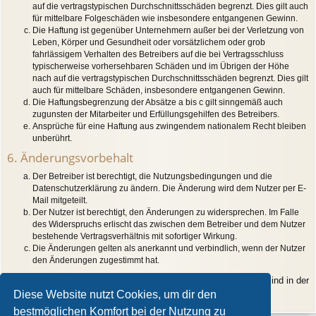
auf die vertragstypischen Durchschnittsschäden begrenzt. Dies gilt auch
für mittelbare Folgeschäden wie insbesondere entgangenen Gewinn.
Die Haftung ist gegenüber Unternehmern außer bei der Verletzung von
Leben, Körper und Gesundheit oder vorsätzlichem oder grob
fahrlässigem Verhalten des Betreibers auf die bei Vertragsschluss
typischerweise vorhersehbaren Schäden und im Übrigen der Höhe
nach auf die vertragstypischen Durchschnittsschäden begrenzt. Dies gilt
auch für mittelbare Schäden, insbesondere entgangenen Gewinn.
Die Haftungsbegrenzung der Absätze a bis c gilt sinngemäß auch
zugunsten der Mitarbeiter und Erfüllungsgehilfen des Betreibers.
Ansprüche für eine Haftung aus zwingendem nationalem Recht bleiben
unberührt.
6. Änderungsvorbehalt
Der Betreiber ist berechtigt, die Nutzungsbedingungen und die
Datenschutzerklärung zu ändern. Die Änderung wird dem Nutzer per E-
Mail mitgeteilt.
Der Nutzer ist berechtigt, den Änderungen zu widersprechen. Im Falle
des Widerspruchs erlischt das zwischen dem Betreiber und dem Nutzer
bestehende Vertragsverhältnis mit sofortiger Wirkung.
Die Änderungen gelten als anerkannt und verbindlich, wenn der Nutzer
den Änderungen zugestimmt hat.
Informationen über den Umgang mit deinen persönlichen Daten sind in der
Datenschutzerklärung enthalten.
Diese Website nutzt Cookies, um dir den
bestmöglichen Komfort bei der Nutzung zu