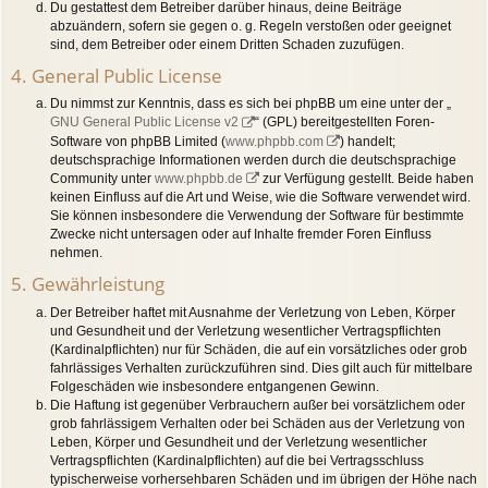
Du gestattest dem Betreiber darüber hinaus, deine Beiträge
abzuändern, sofern sie gegen o. g. Regeln verstoßen oder geeignet
sind, dem Betreiber oder einem Dritten Schaden zuzufügen.
4. General Public License
Du nimmst zur Kenntnis, dass es sich bei phpBB um eine unter der „
GNU General Public License v2
“ (GPL) bereitgestellten Foren-
Software von phpBB Limited (
www.phpbb.com
) handelt;
deutschsprachige Informationen werden durch die deutschsprachige
Community unter
www.phpbb.de
zur Verfügung gestellt. Beide haben
keinen Einfluss auf die Art und Weise, wie die Software verwendet wird.
Sie können insbesondere die Verwendung der Software für bestimmte
Zwecke nicht untersagen oder auf Inhalte fremder Foren Einfluss
nehmen.
5. Gewährleistung
Der Betreiber haftet mit Ausnahme der Verletzung von Leben, Körper
und Gesundheit und der Verletzung wesentlicher Vertragspflichten
(Kardinalpflichten) nur für Schäden, die auf ein vorsätzliches oder grob
fahrlässiges Verhalten zurückzuführen sind. Dies gilt auch für mittelbare
Folgeschäden wie insbesondere entgangenen Gewinn.
Die Haftung ist gegenüber Verbrauchern außer bei vorsätzlichem oder
grob fahrlässigem Verhalten oder bei Schäden aus der Verletzung von
Leben, Körper und Gesundheit und der Verletzung wesentlicher
Vertragspflichten (Kardinalpflichten) auf die bei Vertragsschluss
typischerweise vorhersehbaren Schäden und im übrigen der Höhe nach