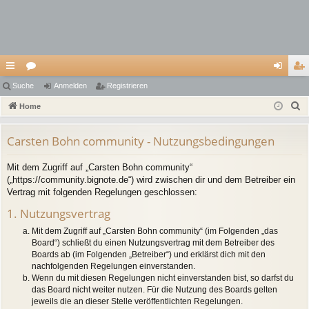
ch
Suche
or
Anmelden
Registrieren
n
eg
S
ne
Home
en
m
ist
u
llz
el
rie
c
Carsten Bohn community - Nutzungsbedingungen
ug
de
re
h
Mit dem Zugriff auf „Carsten Bohn community“
e
riff
n
n
(„https://community.bignote.de“) wird zwischen dir und dem Betreiber ein
Vertrag mit folgenden Regelungen geschlossen:
1. Nutzungsvertrag
Mit dem Zugriff auf „Carsten Bohn community“ (im Folgenden „das
Board“) schließt du einen Nutzungsvertrag mit dem Betreiber des
Boards ab (im Folgenden „Betreiber“) und erklärst dich mit den
nachfolgenden Regelungen einverstanden.
Wenn du mit diesen Regelungen nicht einverstanden bist, so darfst du
das Board nicht weiter nutzen. Für die Nutzung des Boards gelten
jeweils die an dieser Stelle veröffentlichten Regelungen.