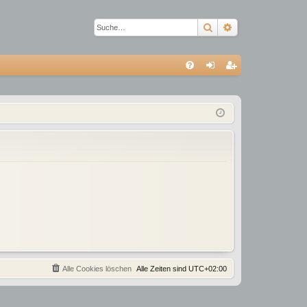
Suche
Erweiterte Suc
S
FA
n
eg
Q
m
ist
el
rie
de
re
n
n
Alle Cookies löschen
Alle Zeiten sind
UTC+02:00