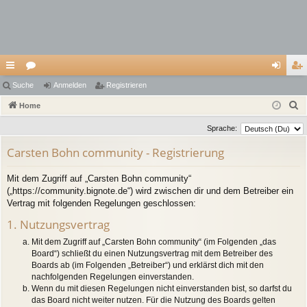
ch
Suche
or
Anmelden
Registrieren
n
eg
S
ne
Home
en
m
ist
u
llz
el
rie
Sprache:
c
ug
de
re
Carsten Bohn community - Registrierung
h
e
riff
n
n
Mit dem Zugriff auf „Carsten Bohn community“
(„https://community.bignote.de“) wird zwischen dir und dem Betreiber ein
Vertrag mit folgenden Regelungen geschlossen:
1. Nutzungsvertrag
Mit dem Zugriff auf „Carsten Bohn community“ (im Folgenden „das
Board“) schließt du einen Nutzungsvertrag mit dem Betreiber des
Boards ab (im Folgenden „Betreiber“) und erklärst dich mit den
nachfolgenden Regelungen einverstanden.
Wenn du mit diesen Regelungen nicht einverstanden bist, so darfst du
das Board nicht weiter nutzen. Für die Nutzung des Boards gelten