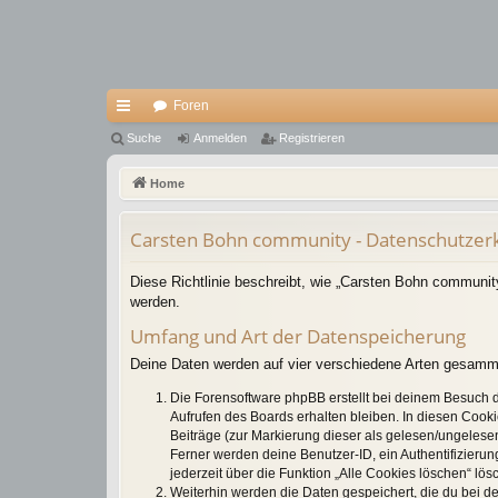
Foren
ch
Suche
Anmelden
Registrieren
ne
Home
llz
Carsten Bohn community - Datenschutzer
ug
riff
Diese Richtlinie beschreibt, wie „Carsten Bohn communit
werden.
Umfang und Art der Datenspeicherung
Deine Daten werden auf vier verschiedene Arten gesamm
Die Forensoftware phpBB erstellt bei deinem Besuch d
Aufrufen des Boards erhalten bleiben. In diesen Cooki
Beiträge (zur Markierung dieser als gelesen/ungelesen
Ferner werden deine Benutzer-ID, ein Authentifizieru
jederzeit über die Funktion „Alle Cookies löschen“ lös
Weiterhin werden die Daten gespeichert, die du bei de