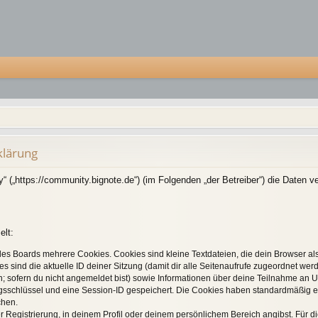
klärung
y“ („https://community.bignote.de“) (im Folgenden „der Betreiber“) die Date
elt:
es Boards mehrere Cookies. Cookies sind kleine Textdateien, die dein Browser al
es sind die aktuelle ID deiner Sitzung (damit dir alle Seitenaufrufe zugeordnet we
; sofern du nicht angemeldet bist) sowie Informationen über deine Teilnahme an U
ngsschlüssel und eine Session-ID gespeichert. Die Cookies haben standardmäßig ei
chen.
r Registrierung, in deinem Profil oder deinem persönlichem Bereich angibst. Für d