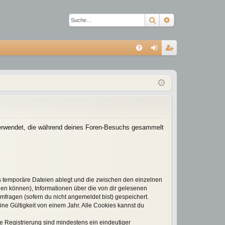
Suche
Erweiterte Suc
S
FA
n
eg
Q
m
ist
el
rie
de
re
n
n
n verwendet, die während deines Foren-Besuchs gesammelt
s temporäre Dateien ablegt und die zwischen den einzelnen
rden können), Informationen über die von dir gelesenen
mfragen (sofern du nicht angemeldet bist) gespeichert.
ne Gültigkeit von einem Jahr. Alle Cookies kannst du
ie Registrierung sind mindestens ein eindeutiger