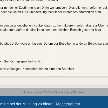
tragte Personen (Administratoren) zugänglich.
ur mit deiner Zustimmung an Dritte weitergeben. Dies gilt nicht, sofern er a
 oder die Daten zur Durchsetzung rechtlicher Interessen erforderlich sind.
en von dir angegebenen Kontaktdaten zu kontaktieren, sofern dies zur Übermit
ntaktieren, sofern du dies in deinem persönlichen Bereich gestattet hast.
e die phpBB-Software umfassen. Sofern der Betreiber in anderen Bereichen s
en über dich gespeichert sind.
ten verlangen. Kontaktiere hierzu bitte den Betreiber.
Powered by
phpBB
® Forum Software © phpBB Limited
Style von
Arty
- phpBB 3.3 von MrGaby
Deutsche Übersetzung durch
phpBB.de
mfort bei der Nutzung zu bieten.
Mehr erfahren
Datenschutz
|
Nutzungsbedingungen