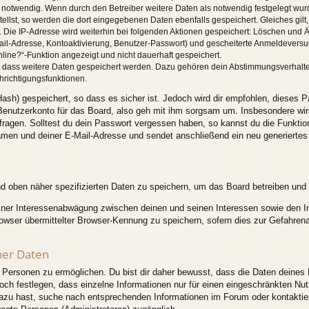
twendig. Wenn durch den Betreiber weitere Daten als notwendig festgelegt wurden,
tellst, so werden die dort eingegebenen Daten ebenfalls gespeichert. Gleiches gilt
. Die IP-Adresse wird weiterhin bei folgenden Aktionen gespeichert: Löschen und 
ail-Adresse, Kontoaktivierung, Benutzer-Passwort) und gescheiterte Anmeldeversu
nline?“-Funktion angezeigt und nicht dauerhaft gespeichert.
s, dass weitere Daten gespeichert werden. Dazu gehören dein Abstimmungsverhalt
hrichtigungsfunktionen.
ash) gespeichert, so dass es sicher ist. Jedoch wird dir empfohlen, dieses P
enutzerkonto für das Board, also geh mit ihm sorgsam um. Insbesondere wird
 fragen. Solltest du dein Passwort vergessen haben, so kannst du die Funkti
men und deiner E-Mail-Adresse und sendet anschließend ein neu generiertes
nd oben näher spezifizierten Daten zu speichern, um das Board betreiben und
einer Interessenabwägung zwischen deinen und seinen Interessen sowie den Int
ser übermittelter Browser-Kennung zu speichern, sofern dies zur Gefahrenab
ner Daten
ersonen zu ermöglichen. Du bist dir daher bewusst, dass die Daten deines Pro
och festlegen, dass einzelne Informationen nur für einen eingeschränkten Nutze
azu hast, suche nach entsprechenden Informationen im Forum oder kontaktier