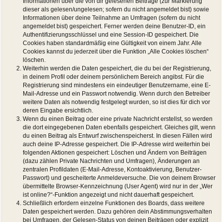
Informationen über die von dir gelesenen Beiträge (zur Markierung
dieser als gelesen/ungelesen; sofern du nicht angemeldet bist) sowie
Informationen über deine Teilnahme an Umfragen (sofern du nicht
angemeldet bist) gespeichert. Ferner werden deine Benutzer-ID, ein
Authentifizierungsschlüssel und eine Session-ID gespeichert. Die
Cookies haben standardmäßig eine Gültigkeit von einem Jahr. Alle
Cookies kannst du jederzeit über die Funktion „Alle Cookies löschen“
löschen.
Weiterhin werden die Daten gespeichert, die du bei der Registrierung,
in deinem Profil oder deinem persönlichem Bereich angibst. Für die
Registrierung sind mindestens ein eindeutiger Benutzername, eine E-
Mail-Adresse und ein Passwort notwendig. Wenn durch den Betreiber
weitere Daten als notwendig festgelegt wurden, so ist dies für dich vor
deren Eingabe ersichtlich.
Wenn du einen Beitrag oder eine private Nachricht erstellst, so werden
die dort eingegebenen Daten ebenfalls gespeichert. Gleiches gilt, wenn
du einen Beitrag als Entwurf zwischenspeicherst. In diesen Fällen wird
auch deine IP-Adresse gespeichert. Die IP-Adresse wird weiterhin bei
folgenden Aktionen gespeichert: Löschen und Ändern von Beiträgen
(dazu zählen Private Nachrichten und Umfragen), Änderungen an
zentralen Profildaten (E-Mail-Adresse, Kontoaktivierung, Benutzer-
Passwort) und gescheiterte Anmeldeversuche. Die von deinem Browser
übermittelte Browser-Kennzeichnung (User Agent) wird nur in der „Wer
ist online?“-Funktion angezeigt und nicht dauerhaft gespeichert.
Schließlich erfordern einzelne Funktionen des Boards, dass weitere
Daten gespeichert werden. Dazu gehören dein Abstimmungsverhalten
bei Umfragen, der Gelesen-Status von deinen Beiträgen oder explizit