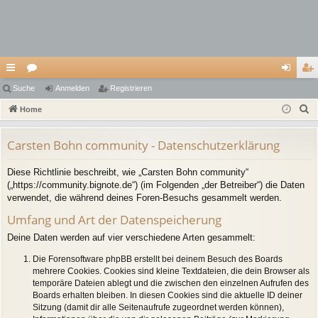
ch
Suche
or
Anmelden
Registrieren
n
eg
S
ne
Home
en
m
ist
u
llz
el
rie
c
Carsten Bohn community - Datenschutzerklärung
ug
de
re
h
Diese Richtlinie beschreibt, wie „Carsten Bohn community“
e
riff
n
n
(„https://community.bignote.de“) (im Folgenden „der Betreiber“) die Daten
verwendet, die während deines Foren-Besuchs gesammelt werden.
Umfang und Art der Datenspeicherung
Deine Daten werden auf vier verschiedene Arten gesammelt:
Die Forensoftware phpBB erstellt bei deinem Besuch des Boards
mehrere Cookies. Cookies sind kleine Textdateien, die dein Browser als
temporäre Dateien ablegt und die zwischen den einzelnen Aufrufen des
Boards erhalten bleiben. In diesen Cookies sind die aktuelle ID deiner
Sitzung (damit dir alle Seitenaufrufe zugeordnet werden können),