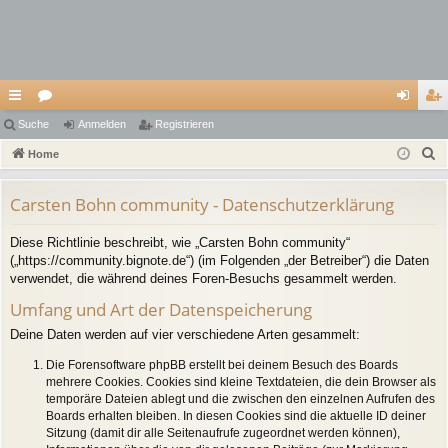
ch
Suche
or
Anmelden
Registrieren
n
eg
S
ne
Home
en
m
ist
u
llz
el
rie
c
Carsten Bohn community - Datenschutzerklärung
ug
de
re
h
Diese Richtlinie beschreibt, wie „Carsten Bohn community“
e
riff
n
n
(„https://community.bignote.de“) (im Folgenden „der Betreiber“) die Daten
verwendet, die während deines Foren-Besuchs gesammelt werden.
Umfang und Art der Datenspeicherung
Deine Daten werden auf vier verschiedene Arten gesammelt:
Die Forensoftware phpBB erstellt bei deinem Besuch des Boards
mehrere Cookies. Cookies sind kleine Textdateien, die dein Browser als
temporäre Dateien ablegt und die zwischen den einzelnen Aufrufen des
Boards erhalten bleiben. In diesen Cookies sind die aktuelle ID deiner
Sitzung (damit dir alle Seitenaufrufe zugeordnet werden können),