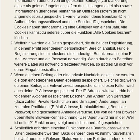
Informationen über die von dir gelesenen Beiträge (zur Markierung
dieser als gelesen/ungelesen; sofern du nicht angemeldet bist) sowie
Informationen über deine Teilnahme an Umfragen (sofern du nicht
angemeldet bist) gespeichert. Ferner werden deine Benutzer-ID, ein
Authentifizierungsschlüssel und eine Session-ID gespeichert. Die
Cookies haben standardmäßig eine Gültigkeit von einem Jahr. Alle
Cookies kannst du jederzeit über die Funktion „Alle Cookies löschen“
löschen.
Weiterhin werden die Daten gespeichert, die du bei der Registrierung,
in deinem Profil oder deinem persönlichem Bereich angibst. Für die
Registrierung sind mindestens ein eindeutiger Benutzername, eine E-
Mail-Adresse und ein Passwort notwendig. Wenn durch den Betreiber
weitere Daten als notwendig festgelegt wurden, so ist dies für dich vor
deren Eingabe ersichtlich.
Wenn du einen Beitrag oder eine private Nachricht erstellst, so werden
die dort eingegebenen Daten ebenfalls gespeichert. Gleiches gilt, wenn
du einen Beitrag als Entwurf zwischenspeicherst. In diesen Fällen wird
auch deine IP-Adresse gespeichert. Die IP-Adresse wird weiterhin bei
folgenden Aktionen gespeichert: Löschen und Ändern von Beiträgen
(dazu zählen Private Nachrichten und Umfragen), Änderungen an
zentralen Profildaten (E-Mail-Adresse, Kontoaktivierung, Benutzer-
Passwort) und gescheiterte Anmeldeversuche. Die von deinem Browser
übermittelte Browser-Kennzeichnung (User Agent) wird nur in der „Wer
ist online?“-Funktion angezeigt und nicht dauerhaft gespeichert.
Schließlich erfordern einzelne Funktionen des Boards, dass weitere
Daten gespeichert werden. Dazu gehören dein Abstimmungsverhalten
bei Umfragen, der Gelesen-Status von deinen Beiträgen oder explizit