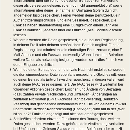
Informationen über die von dir gelesenen Beiträge (zur Markierung
dieser als gelesen/ungelesen; sofern du nicht angemeldet bist) sowie
Informationen über deine Teilnahme an Umfragen (sofern du nicht
angemeldet bist) gespeichert. Ferner werden deine Benutzer-ID, ein
Authentifizierungsschlüssel und eine Session-ID gespeichert. Die
Cookies haben standardmäßig eine Gültigkeit von einem Jahr. Alle
Cookies kannst du jederzeit über die Funktion „Alle Cookies löschen“
löschen.
Weiterhin werden die Daten gespeichert, die du bei der Registrierung,
in deinem Profil oder deinem persönlichem Bereich angibst. Für die
Registrierung sind mindestens ein eindeutiger Benutzername, eine E-
Mail-Adresse und ein Passwort notwendig. Wenn durch den Betreiber
weitere Daten als notwendig festgelegt wurden, so ist dies für dich vor
deren Eingabe ersichtlich.
Wenn du einen Beitrag oder eine private Nachricht erstellst, so werden
die dort eingegebenen Daten ebenfalls gespeichert. Gleiches gilt, wenn
du einen Beitrag als Entwurf zwischenspeicherst. In diesen Fällen wird
auch deine IP-Adresse gespeichert. Die IP-Adresse wird weiterhin bei
folgenden Aktionen gespeichert: Löschen und Ändern von Beiträgen
(dazu zählen Private Nachrichten und Umfragen), Änderungen an
zentralen Profildaten (E-Mail-Adresse, Kontoaktivierung, Benutzer-
Passwort) und gescheiterte Anmeldeversuche. Die von deinem Browser
übermittelte Browser-Kennzeichnung (User Agent) wird nur in der „Wer
ist online?“-Funktion angezeigt und nicht dauerhaft gespeichert.
Schließlich erfordern einzelne Funktionen des Boards, dass weitere
Daten gespeichert werden. Dazu gehören dein Abstimmungsverhalten
bei Umfragen, der Gelesen-Status von deinen Beiträgen oder explizit