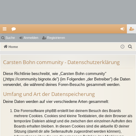
ch
Suche
or
Anmelden
Registrieren
n
eg
S
ne
Home
en
m
ist
u
llz
el
rie
c
Carsten Bohn community - Datenschutzerklärung
ug
de
re
h
Diese Richtlinie beschreibt, wie „Carsten Bohn community“
e
riff
n
n
(„https://community.bignote.de“) (im Folgenden „der Betreiber“) die Daten
verwendet, die während deines Foren-Besuchs gesammelt werden.
Umfang und Art der Datenspeicherung
Deine Daten werden auf vier verschiedene Arten gesammelt:
Die Forensoftware phpBB erstellt bei deinem Besuch des Boards
mehrere Cookies. Cookies sind kleine Textdateien, die dein Browser als
temporäre Dateien ablegt und die zwischen den einzelnen Aufrufen des
Boards erhalten bleiben. In diesen Cookies sind die aktuelle ID deiner
Sitzung (damit dir alle Seitenaufrufe zugeordnet werden können),