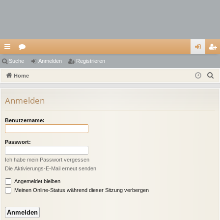
ch
Suche
or
Anmelden
Registrieren
n
eg
S
ne
Home
en
m
ist
u
llz
el
rie
c
Anmelden
ug
de
re
h
e
riff
n
n
Benutzername:
Passwort:
Ich habe mein Passwort vergessen
Die Aktivierungs-E-Mail erneut senden
Angemeldet bleiben
Meinen Online-Status während dieser Sitzung verbergen