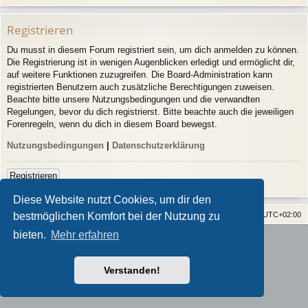
Registrieren
Du musst in diesem Forum registriert sein, um dich anmelden zu können.
Die Registrierung ist in wenigen Augenblicken erledigt und ermöglicht dir,
auf weitere Funktionen zuzugreifen. Die Board-Administration kann
registrierten Benutzern auch zusätzliche Berechtigungen zuweisen.
Beachte bitte unsere Nutzungsbedingungen und die verwandten
Regelungen, bevor du dich registrierst. Bitte beachte auch die jeweiligen
Forenregeln, wenn du dich in diesem Board bewegst.
Nutzungsbedingungen
|
Datenschutzerklärung
Registrieren
Diese Website nutzt Cookies, um dir den
Home
Alle Cookies löschen
Alle Zeiten sind
UTC+02:00
bestmöglichen Komfort bei der Nutzung zu
bieten.
Mehr erfahren
Powered by
phpBB
® Forum Software © phpBB Limited
Style von
Arty
- phpBB 3.3 von MrGaby
Deutsche Übersetzung durch
phpBB.de
Verstanden!
Datenschutz
|
Nutzungsbedingungen