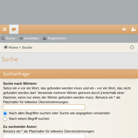
ch
Suche
or
Anmelden
Registrieren
n
eg
ne
Home
en
Suche
m
ist
llz
el
rie
Suche
ug
de
re
Suchanfrage
riff
n
n
Suche nach Wörtern:
Setze ein
+
vor ein Wort, das gefunden werden muss und ein
-
vor ein Wort, das nicht
gefunden werden darf. Verwende mehrere Wörter getrennt durch
|
innerhalb einer
Klammer, wenn nur eines der Wörter gefunden werden muss. Benutze ein * als
Platzhalter für teilweise Übereinstimmungen.
Nach allen Begriffen suchen oder Suche wie angegeben verwenden
Nach einem Begriff suchen
Zu suchender Autor:
Benutze ein * als Platzhalter für teilweise Übereinstimmungen.