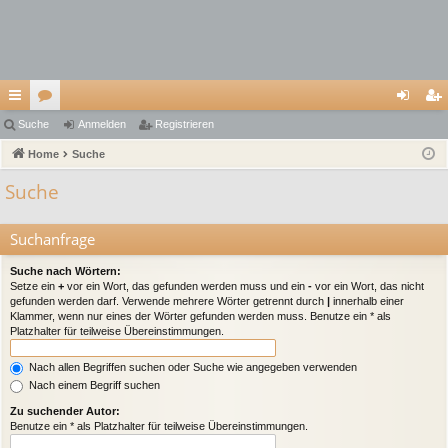
ch
Suche
or
Anmelden
Registrieren
n
eg
ne
Home
en
Suche
m
ist
llz
el
rie
Suche
ug
de
re
Suchanfrage
riff
n
n
Suche nach Wörtern:
Setze ein
+
vor ein Wort, das gefunden werden muss und ein
-
vor ein Wort, das nicht
gefunden werden darf. Verwende mehrere Wörter getrennt durch
|
innerhalb einer
Klammer, wenn nur eines der Wörter gefunden werden muss. Benutze ein * als
Platzhalter für teilweise Übereinstimmungen.
Nach allen Begriffen suchen oder Suche wie angegeben verwenden
Nach einem Begriff suchen
Zu suchender Autor:
Benutze ein * als Platzhalter für teilweise Übereinstimmungen.