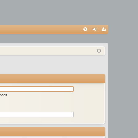
S
FA
n
eg
Q
m
ist
el
rie
de
re
n
n
enden