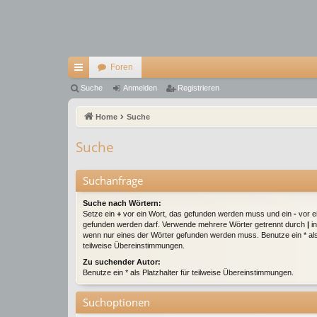
Foren
ch
Suche
Anmelden
Registrieren
ne
Home
Suche
llz
Suche
ug
riff
Suchanfrage
Suche nach Wörtern:
Setze ein
+
vor ein Wort, das gefunden werden muss und ein
-
vor e
gefunden werden darf. Verwende mehrere Wörter getrennt durch
|
in
wenn nur eines der Wörter gefunden werden muss. Benutze ein * als 
teilweise Übereinstimmungen.
Zu suchender Autor:
Benutze ein * als Platzhalter für teilweise Übereinstimmungen.
Suchoptionen