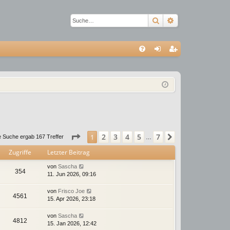
Suche
Erweiterte Suc
S
FA
n
eg
Q
m
ist
el
rie
de
re
n
n
Seite
1
von
7
2
3
4
5
7
1
Nächste
e Suche ergab 167 Treffer
…
Zugriffe
Letzter Beitrag
von
Sascha
354
11. Jun 2026, 09:16
von
Frisco Joe
4561
15. Apr 2026, 23:18
von
Sascha
4812
15. Jan 2026, 12:42