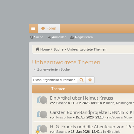
Foren
ch
Suche
Anmelden
Registrieren
ne
Home
Suche
Unbeantwortete Themen
llz
Unbeantwortete Themen
ug
Zur erweiterten Suche
riff
Suche
Erweiterte Suche
Themen
Ein Artikel über Helmut Krauss
von
Sascha
»
11. Jun 2026, 09:16
» in
Ideen, Meinungen 
Carsten Bohn-Bandprojekte DENNIS & K
von
Frisco Joe
»
15. Apr 2026, 23:18
» in
Cebee´s Musik
H. G. Francis und die Abenteuer von "Pe
von
Sascha
»
15. Jan 2026, 12:42
» in
Hörspiele