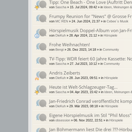
Tipp: One Beach - One Love (Auftritt De
von
Sascha
»
15. Jul 2024, 09:42
» in
Ideen, Meinungen 
Frumpy Reunion for "News" @ Grosse Fre
von
MC REN
»
24. Jun 2024, 21:37
» in
Cebee´s Musik
Hörspielmusik Doppel-Album von Jan-Fr
von
DieKuh
»
28. Apr 2024, 21:12
» in
Hörspiele
Frohe Weihnachten!
von
Bengt
»
26. Dez 2023, 14:18
» in
Community
TV-Tipp: WDR feiert 60 Jahre Kassette: 
von
Sascha
»
27. Jul 2023, 10:12
» in
Community
Andris Zeiberts
von
DieKuh
»
28. Jun 2023, 09:51
» in
Hörspiele
Heute ist Welt-Schlagzeuger-Tag...
von
Sascha
»
04. Apr 2023, 15:42
» in
Ideen, Meinungen 
Jan-Friedrich Conrad veröffentlicht komp
von
DieKuh
»
29. Mär 2023, 08:18
» in
Hörspiele
Eigene Hörspielmusik im Stil "Phil Moss" 
von
obsession
»
06. Nov 2022, 22:51
» in
Hörspiele
Jan Böhmermann liest Die drei ???-Hörb