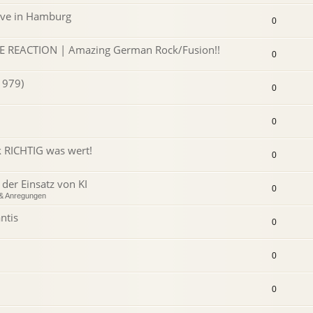
live in Hamburg
0
 REACTION | Amazing German Rock/Fusion!!
0
1979)
0
0
ik RICHTIG was wert!
0
er Einsatz von KI
0
 & Anregungen
ntis
0
0
0