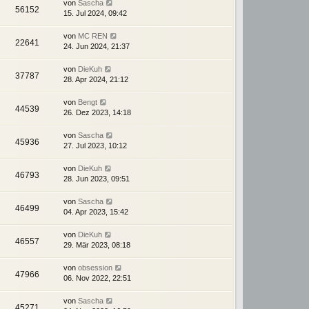
von
Sascha
56152
15. Jul 2024, 09:42
von
MC REN
22641
24. Jun 2024, 21:37
von
DieKuh
37787
28. Apr 2024, 21:12
von
Bengt
44539
26. Dez 2023, 14:18
von
Sascha
45936
27. Jul 2023, 10:12
von
DieKuh
46793
28. Jun 2023, 09:51
von
Sascha
46499
04. Apr 2023, 15:42
von
DieKuh
46557
29. Mär 2023, 08:18
von
obsession
47966
06. Nov 2022, 22:51
von
Sascha
45271