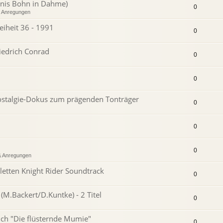
nnis Bohn in Dahme)
0
& Anregungen
iheit 36 - 1991
0
iedrich Conrad
0
0
Nostalgie-Dokus zum prägenden Tonträger
0
0
0
& Anregungen
letten Knight Rider Soundtrack
0
(M.Backert/D.Kuntke) - 2 Titel
0
uch "Die flüsternde Mumie"
0