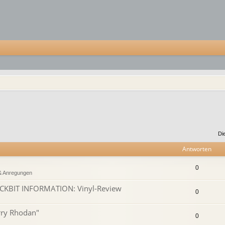
Di
Antworten
0
& Anregungen
ICKBIT INFORMATION: Vinyl-Review
0
rry Rhodan"
0