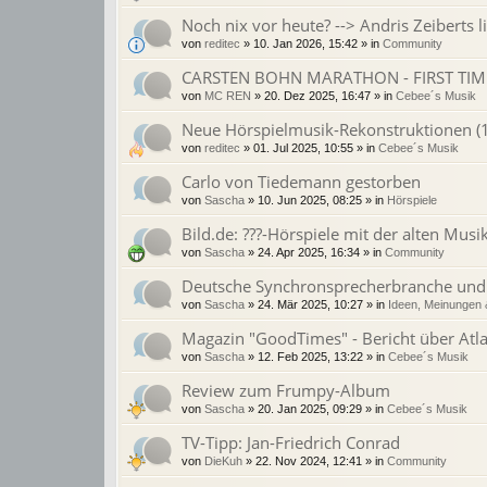
Noch nix vor heute? --> Andris Zeiberts 
von
reditec
»
10. Jan 2026, 15:42
» in
Community
CARSTEN BOHN MARATHON - FIRST TIME
von
MC REN
»
20. Dez 2025, 16:47
» in
Cebee´s Musik
Neue Hörspielmusik-Rekonstruktionen (
von
reditec
»
01. Jul 2025, 10:55
» in
Cebee´s Musik
Carlo von Tiedemann gestorben
von
Sascha
»
10. Jun 2025, 08:25
» in
Hörspiele
Bild.de: ???-Hörspiele mit der alten Mus
von
Sascha
»
24. Apr 2025, 16:34
» in
Community
Deutsche Synchronsprecherbranche und d
von
Sascha
»
24. Mär 2025, 10:27
» in
Ideen, Meinungen
Magazin "GoodTimes" - Bericht über Atla
von
Sascha
»
12. Feb 2025, 13:22
» in
Cebee´s Musik
Review zum Frumpy-Album
von
Sascha
»
20. Jan 2025, 09:29
» in
Cebee´s Musik
TV-Tipp: Jan-Friedrich Conrad
von
DieKuh
»
22. Nov 2024, 12:41
» in
Community