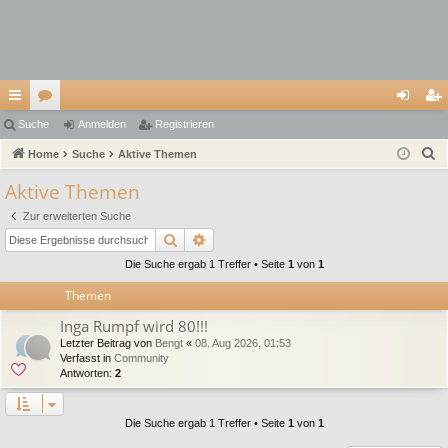
ch
Suche
or
Anmelden
Registrieren
n
eg
S
ne
Home
en
Suche
Aktive Themen
m
ist
u
llz
el
rie
Aktive Themen
c
ug
de
re
Zur erweiterten Suche
h
Suche
Erweiterte Suche
e
riff
n
n
Die Suche ergab 1 Treffer • Seite
1
von
1
Themen
Inga Rumpf wird 80!!!
Letzter Beitrag von
Bengt
«
08. Aug 2026, 01:53
Verfasst in
Community
Antworten:
2
Die Suche ergab 1 Treffer • Seite
1
von
1