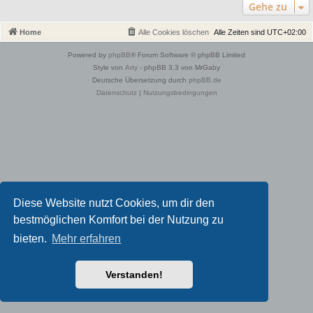
Gehe zu
Home
Alle Cookies löschen
Alle Zeiten sind
UTC+02:00
Powered by
phpBB
® Forum Software © phpBB Limited
Style von
Arty
- phpBB 3.3 von MrGaby
Deutsche Übersetzung durch
phpBB.de
Datenschutz
|
Nutzungsbedingungen
Diese Website nutzt Cookies, um dir den
bestmöglichen Komfort bei der Nutzung zu
bieten.
Mehr erfahren
Verstanden!