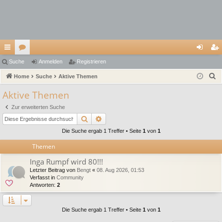
ch
Suche
or
Anmelden
Registrieren
n
eg
S
ne
Home
en
Suche
Aktive Themen
m
ist
u
llz
el
rie
Aktive Themen
c
ug
de
re
Zur erweiterten Suche
h
Suche
Erweiterte Suche
e
riff
n
n
Die Suche ergab 1 Treffer • Seite
1
von
1
Themen
Inga Rumpf wird 80!!!
Letzter Beitrag von
Bengt
«
08. Aug 2026, 01:53
Verfasst in
Community
Antworten:
2
Die Suche ergab 1 Treffer • Seite
1
von
1