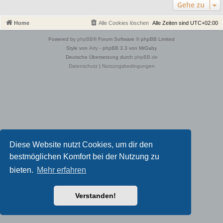
Gehe zu
Home
Alle Cookies löschen
Alle Zeiten sind
UTC+02:00
Powered by
phpBB
® Forum Software © phpBB Limited
Style von
Arty
- phpBB 3.3 von MrGaby
Deutsche Übersetzung durch
phpBB.de
Datenschutz
|
Nutzungsbedingungen
Diese Website nutzt Cookies, um dir den
bestmöglichen Komfort bei der Nutzung zu
bieten.
Mehr erfahren
Verstanden!