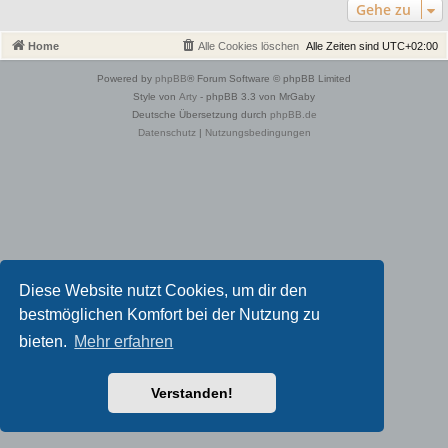
Gehe zu
Home
Alle Cookies löschen
Alle Zeiten sind
UTC+02:00
Powered by
phpBB
® Forum Software © phpBB Limited
Style von
Arty
- phpBB 3.3 von MrGaby
Deutsche Übersetzung durch
phpBB.de
Datenschutz
|
Nutzungsbedingungen
Diese Website nutzt Cookies, um dir den
bestmöglichen Komfort bei der Nutzung zu
bieten.
Mehr erfahren
Verstanden!