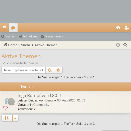
ch
Suche
or
Anmelden
Registrieren
n
eg
S
ne
Home
en
Suche
Aktive Themen
m
ist
u
llz
el
rie
Aktive Themen
c
ug
de
re
Zur erweiterten Suche
h
Suche
Erweiterte Suche
e
riff
n
n
Die Suche ergab 1 Treffer • Seite
1
von
1
Themen
Inga Rumpf wird 80!!!
Letzter Beitrag von
Bengt
«
08. Aug 2026, 01:53
Verfasst in
Community
Antworten:
2
Die Suche ergab 1 Treffer • Seite
1
von
1