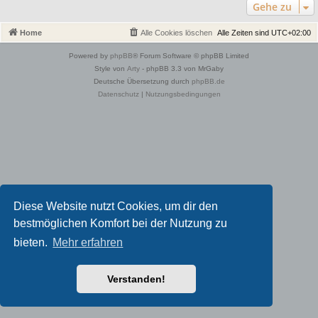
Gehe zu
Home
Alle Cookies löschen
Alle Zeiten sind
UTC+02:00
Powered by
phpBB
® Forum Software © phpBB Limited
Style von
Arty
- phpBB 3.3 von MrGaby
Deutsche Übersetzung durch
phpBB.de
Datenschutz
|
Nutzungsbedingungen
Diese Website nutzt Cookies, um dir den
bestmöglichen Komfort bei der Nutzung zu
bieten.
Mehr erfahren
Verstanden!