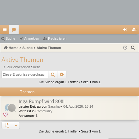
ch
Suche
or
Anmelden
Registrieren
n
eg
S
ne
Home
en
Suche
Aktive Themen
m
ist
u
llz
el
rie
Aktive Themen
c
ug
de
re
Zur erweiterten Suche
h
Suche
Erweiterte Suche
e
riff
n
n
Die Suche ergab 1 Treffer • Seite
1
von
1
Themen
Inga Rumpf wird 80!!!
Letzter Beitrag von
Sascha
«
04. Aug 2026, 16:14
Verfasst in
Community
Antworten:
1
Die Suche ergab 1 Treffer • Seite
1
von
1