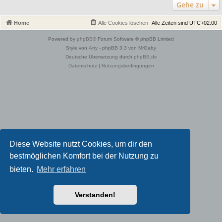
Gehe zu
Home
Alle Cookies löschen
Alle Zeiten sind
UTC+02:00
Powered by
phpBB
® Forum Software © phpBB Limited
Style von
Arty
- phpBB 3.3 von MrGaby
Deutsche Übersetzung durch
phpBB.de
Datenschutz
|
Nutzungsbedingungen
Diese Website nutzt Cookies, um dir den
bestmöglichen Komfort bei der Nutzung zu
bieten.
Mehr erfahren
Verstanden!