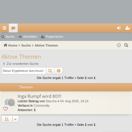
ch
Suche
or
Anmelden
Registrieren
n
eg
S
ne
Home
en
Suche
Aktive Themen
m
ist
u
llz
el
rie
Aktive Themen
c
ug
de
re
Zur erweiterten Suche
h
Suche
Erweiterte Suche
e
riff
n
n
Die Suche ergab 1 Treffer • Seite
1
von
1
Themen
Inga Rumpf wird 80!!!
Letzter Beitrag von
Sascha
«
04. Aug 2026, 16:14
Verfasst in
Community
Antworten:
1
Die Suche ergab 1 Treffer • Seite
1
von
1