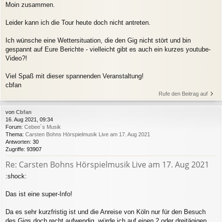
Moin zusammen.
Leider kann ich die Tour heute doch nicht antreten.
Ich wünsche eine Wettersituation, die den Gig nicht stört und bin
gespannt auf Eure Berichte - vielleicht gibt es auch ein kurzes youtube-
Video?!
Viel Spaß mit dieser spannenden Veranstaltung!
cbfan
Rufe den Beitrag auf
von
Cbfan
16. Aug 2021, 09:34
Forum:
Cebee´s Musik
Thema:
Carsten Bohns Hörspielmusik Live am 17. Aug 2021
Antworten:
30
Zugriffe:
93907
Re: Carsten Bohns Hörspielmusik Live am 17. Aug 2021
:shock:
Das ist eine super-Info!
Da es sehr kurzfristig ist und die Anreise von Köln nur für den Besuch
des Gigs doch recht aufwendig, würde ich auf einen 2 oder dreitägigen