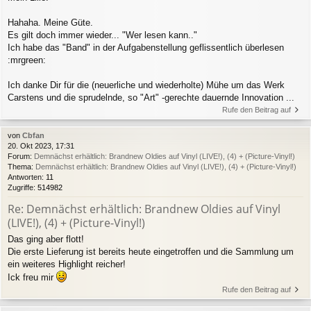
Hahaha. Meine Güte.
Es gilt doch immer wieder... "Wer lesen kann.."
Ich habe das "Band" in der Aufgabenstellung geflissentlich überlesen
:mrgreen:
Ich danke Dir für die (neuerliche und wiederholte) Mühe um das Werk
Carstens und die sprudelnde, so "Art" -gerechte dauernde Innovation ...
Rufe den Beitrag auf
von
Cbfan
20. Okt 2023, 17:31
Forum:
Demnächst erhältlich: Brandnew Oldies auf Vinyl (LIVE!), (4) + (Picture-Vinyl!)
Thema:
Demnächst erhältlich: Brandnew Oldies auf Vinyl (LIVE!), (4) + (Picture-Vinyl!)
Antworten:
11
Zugriffe:
514982
Re: Demnächst erhältlich: Brandnew Oldies auf Vinyl
(LIVE!), (4) + (Picture-Vinyl!)
Das ging aber flott!
Die erste Lieferung ist bereits heute eingetroffen und die Sammlung um
ein weiteres Highlight reicher!
Ick freu mir
Rufe den Beitrag auf