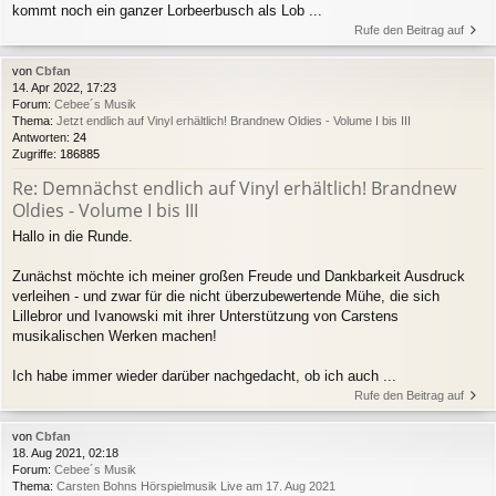
kommt noch ein ganzer Lorbeerbusch als Lob ...
Rufe den Beitrag auf
von
Cbfan
14. Apr 2022, 17:23
Forum:
Cebee´s Musik
Thema:
Jetzt endlich auf Vinyl erhältlich! Brandnew Oldies - Volume I bis III
Antworten:
24
Zugriffe:
186885
Re: Demnächst endlich auf Vinyl erhältlich! Brandnew
Oldies - Volume I bis III
Hallo in die Runde.
Zunächst möchte ich meiner großen Freude und Dankbarkeit Ausdruck
verleihen - und zwar für die nicht überzubewertende Mühe, die sich
Lillebror und Ivanowski mit ihrer Unterstützung von Carstens
musikalischen Werken machen!
Ich habe immer wieder darüber nachgedacht, ob ich auch ...
Rufe den Beitrag auf
von
Cbfan
18. Aug 2021, 02:18
Forum:
Cebee´s Musik
Thema:
Carsten Bohns Hörspielmusik Live am 17. Aug 2021