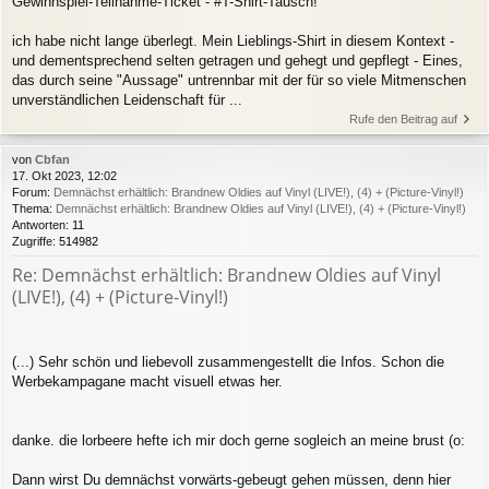
Gewinnspiel-Teilnahme-Ticket - #T-Shirt-Tausch!
ich habe nicht lange überlegt. Mein Lieblings-Shirt in diesem Kontext -
und dementsprechend selten getragen und gehegt und gepflegt - Eines,
das durch seine "Aussage" untrennbar mit der für so viele Mitmenschen
unverständlichen Leidenschaft für ...
Rufe den Beitrag auf
von
Cbfan
17. Okt 2023, 12:02
Forum:
Demnächst erhältlich: Brandnew Oldies auf Vinyl (LIVE!), (4) + (Picture-Vinyl!)
Thema:
Demnächst erhältlich: Brandnew Oldies auf Vinyl (LIVE!), (4) + (Picture-Vinyl!)
Antworten:
11
Zugriffe:
514982
Re: Demnächst erhältlich: Brandnew Oldies auf Vinyl
(LIVE!), (4) + (Picture-Vinyl!)
(...) Sehr schön und liebevoll zusammengestellt die Infos. Schon die
Werbekampagane macht visuell etwas her.
danke. die lorbeere hefte ich mir doch gerne sogleich an meine brust (o:
Dann wirst Du demnächst vorwärts-gebeugt gehen müssen, denn hier