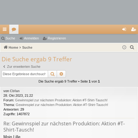
ch
Suche
or
Anmelden
Registrieren
n
eg
S
ne
Home
en
Suche
m
ist
u
llz
el
rie
Die Suche ergab 9 Treffer
c
ug
de
re
Zur erweiterten Suche
h
Suche
Erweiterte Suche
e
riff
n
n
Die Suche ergab 9 Treffer • Seite
1
von
1
von
Cbfan
28. Okt 2023, 21:22
Forum:
Gewinnspiel zur nächsten Produktion: Aktion #T-Shirt-Tausch!
Thema:
Gewinnspiel zur nächsten Produktion: Aktion #T-Shirt-Tausch!
Antworten:
29
Zugriffe:
1407872
Re: Gewinnspiel zur nächsten Produktion: Aktion #T-
Shirt-Tausch!
Moin Lille.