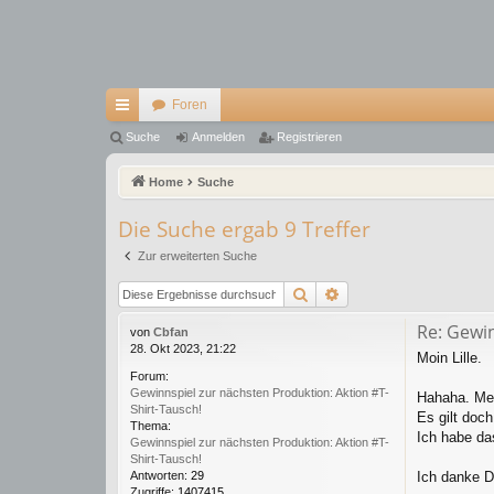
Foren
ch
Suche
Anmelden
Registrieren
ne
Home
Suche
llz
Die Suche ergab 9 Treffer
ug
Zur erweiterten Suche
riff
Suche
Erweiterte Suche
Re: Gewin
von
Cbfan
28. Okt 2023, 21:22
Moin Lille.
Forum:
Gewinnspiel zur nächsten Produktion: Aktion #T-
Hahaha. Me
Shirt-Tausch!
Es gilt doch
Thema:
Ich habe da
Gewinnspiel zur nächsten Produktion: Aktion #T-
Shirt-Tausch!
Ich danke D
Antworten:
29
Zugriffe:
1407415