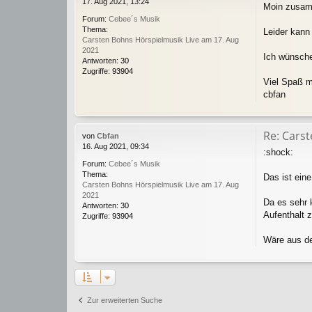
17. Aug 2021, 13:24
Moin zusa
Forum:
Cebee´s Musik
Thema:
Leider kann 
Carsten Bohns Hörspielmusik Live am 17. Aug
2021
Ich wünsche 
Antworten:
30
Zugriffe:
93904
Viel Spaß m
cbfan
Re: Cars
von
Cbfan
16. Aug 2021, 09:34
:shock:
Forum:
Cebee´s Musik
Thema:
Das ist eine
Carsten Bohns Hörspielmusik Live am 17. Aug
2021
Da es sehr k
Antworten:
30
Aufenthalt z
Zugriffe:
93904
Wäre aus de
Zur erweiterten Suche