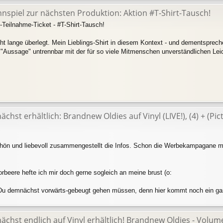
nspiel zur nächsten Produktion: Aktion #T-Shirt-Tausch!
-Teilnahme-Ticket - #T-Shirt-Tausch!
cht lange überlegt. Mein Lieblings-Shirt in diesem Kontext - und dementsprech
 "Aussage" untrennbar mit der für so viele Mitmenschen unverständlichen Leide
chst erhältlich: Brandnew Oldies auf Vinyl (LIVE!), (4) + (Pict
schön und liebevoll zusammengestellt die Infos. Schon die Werbekampagane ma
orbeere hefte ich mir doch gerne sogleich an meine brust (o:
Du demnächst vorwärts-gebeugt gehen müssen, denn hier kommt noch ein gan
chst endlich auf Vinyl erhältlich! Brandnew Oldies - Volume I