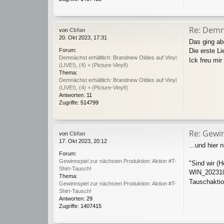
Re: Demnä
von
Cbfan
20. Okt 2023, 17:31
Das ging abe
Die erste Li
Forum:
Demnächst erhältlich: Brandnew Oldies auf Vinyl
Ick freu mir
(LIVE!), (4) + (Picture-Vinyl!)
Thema:
Demnächst erhältlich: Brandnew Oldies auf Vinyl
(LIVE!), (4) + (Picture-Vinyl!)
Antworten:
11
Zugriffe:
514799
Re: Gewin
von
Cbfan
17. Okt 2023, 20:12
...und hier
Forum:
Gewinnspiel zur nächsten Produktion: Aktion #T-
"Sind wir (H
Shirt-Tausch!
WIN_202310
Thema:
Tauschaktio
Gewinnspiel zur nächsten Produktion: Aktion #T-
Shirt-Tausch!
Antworten:
29
Zugriffe:
1407415