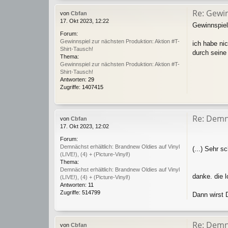
Re: Gewin
von
Cbfan
17. Okt 2023, 12:22
Gewinnspiel
Forum:
Gewinnspiel zur nächsten Produktion: Aktion #T-
ich habe ni
Shirt-Tausch!
durch seine
Thema:
Gewinnspiel zur nächsten Produktion: Aktion #T-
Shirt-Tausch!
Antworten:
29
Zugriffe:
1407415
Re: Demnä
von
Cbfan
17. Okt 2023, 12:02
Forum:
Demnächst erhältlich: Brandnew Oldies auf Vinyl
(...) Sehr 
(LIVE!), (4) + (Picture-Vinyl!)
Thema:
Demnächst erhältlich: Brandnew Oldies auf Vinyl
danke. die l
(LIVE!), (4) + (Picture-Vinyl!)
Antworten:
11
Zugriffe:
514799
Dann wirst 
Re: Demnä
von
Cbfan