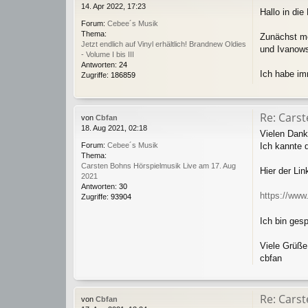
14. Apr 2022, 17:23
Hallo in die
Forum:
Cebee´s Musik
Thema:
Zunächst mö
Jetzt endlich auf Vinyl erhältlich! Brandnew Oldies
und Ivanows
- Volume I bis III
Antworten:
24
Ich habe im
Zugriffe:
186859
Re: Cars
von
Cbfan
18. Aug 2021, 02:18
Vielen Dank
Ich kannte d
Forum:
Cebee´s Musik
Thema:
Carsten Bohns Hörspielmusik Live am 17. Aug
Hier der Lin
2021
Antworten:
30
https://www
Zugriffe:
93904
Ich bin ges
Viele Grüße
cbfan
Re: Cars
von
Cbfan