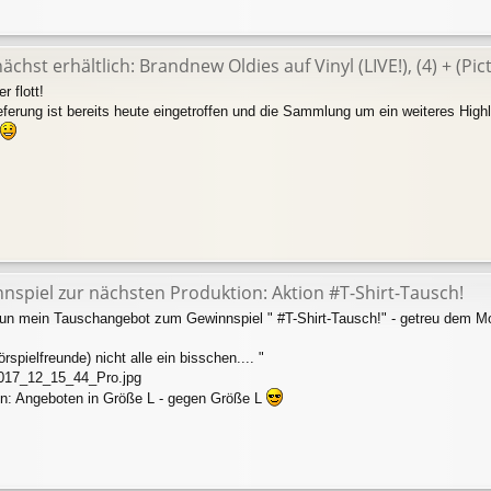
chst erhältlich: Brandnew Oldies auf Vinyl (LIVE!), (4) + (Pict
r flott!
eferung ist bereits heute eingetroffen und die Sammlung um ein weiteres Highli
nspiel zur nächsten Produktion: Aktion #T-Shirt-Tausch!
 nun mein Tauschangebot zum Gewinnspiel " #T-Shirt-Tausch!" - getreu dem Mo
örspielfreunde) nicht alle ein bisschen.... "
17_12_15_44_Pro.jpg
n: Angeboten in Größe L - gegen Größe L