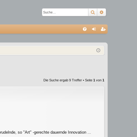
Suche
Erweiterte Suc
S
FA
n
eg
Q
m
ist
el
rie
de
re
n
n
Die Suche ergab 9 Treffer • Seite
1
von
1
udelnde, so "Art" -gerechte dauernde Innovation ...