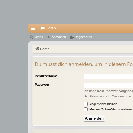
Foren
ch
Suche
Anmelden
Registrieren
ne
Home
llz
Du musst dich anmelden, um in diesem For
ug
riff
Benutzername:
Passwort:
Ich habe mein Passwort vergess
Die Aktivierungs-E-Mail erneut se
Angemeldet bleiben
Meinen Online-Status während