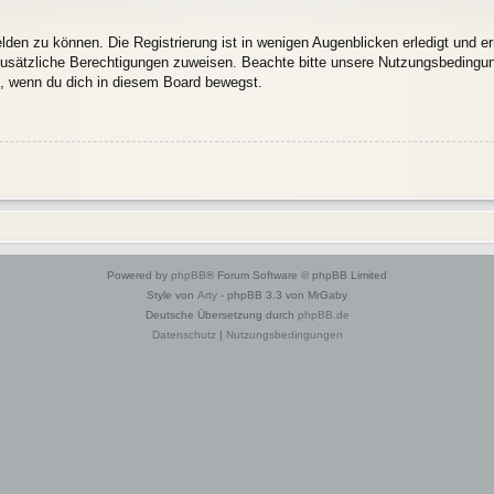
den zu können. Die Registrierung ist in wenigen Augenblicken erledigt und erm
 zusätzliche Berechtigungen zuweisen. Beachte bitte unsere Nutzungsbedingu
ln, wenn du dich in diesem Board bewegst.
Powered by
phpBB
® Forum Software © phpBB Limited
Style von
Arty
- phpBB 3.3 von MrGaby
Deutsche Übersetzung durch
phpBB.de
Datenschutz
|
Nutzungsbedingungen