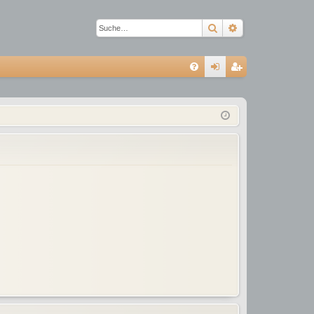
Suche
Erweiterte Suc
S
FA
n
eg
Q
m
ist
el
rie
de
re
n
n