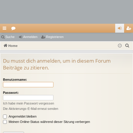
ch
Suche
or
Anmelden
Registrieren
n
eg
S
ne
Home
en
m
ist
u
llz
el
rie
c
Du musst dich anmelden, um in diesem Forum
ug
de
re
h
Beiträge zu zitieren.
e
riff
n
n
Benutzername:
Passwort:
Ich habe mein Passwort vergessen
Die Aktivierungs-E-Mail erneut senden
Angemeldet bleiben
Meinen Online-Status während dieser Sitzung verbergen