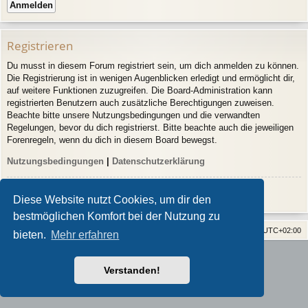
Registrieren
Du musst in diesem Forum registriert sein, um dich anmelden zu können.
Die Registrierung ist in wenigen Augenblicken erledigt und ermöglicht dir,
auf weitere Funktionen zuzugreifen. Die Board-Administration kann
registrierten Benutzern auch zusätzliche Berechtigungen zuweisen.
Beachte bitte unsere Nutzungsbedingungen und die verwandten
Regelungen, bevor du dich registrierst. Bitte beachte auch die jeweiligen
Forenregeln, wenn du dich in diesem Board bewegst.
Nutzungsbedingungen
|
Datenschutzerklärung
Registrieren
Diese Website nutzt Cookies, um dir den
bestmöglichen Komfort bei der Nutzung zu
Home
Alle Cookies löschen
Alle Zeiten sind
UTC+02:00
bieten.
Mehr erfahren
Powered by
phpBB
® Forum Software © phpBB Limited
Style von
Arty
- phpBB 3.3 von MrGaby
Verstanden!
Deutsche Übersetzung durch
phpBB.de
Datenschutz
|
Nutzungsbedingungen