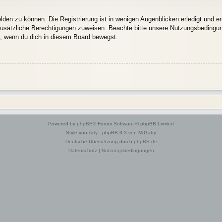
den zu können. Die Registrierung ist in wenigen Augenblicken erledigt und erm
 zusätzliche Berechtigungen zuweisen. Beachte bitte unsere Nutzungsbedingu
ln, wenn du dich in diesem Board bewegst.
Powered by
phpBB
® Forum Software © phpBB Limited
Style von
Arty
- phpBB 3.3 von MrGaby
Deutsche Übersetzung durch
phpBB.de
Datenschutz
|
Nutzungsbedingungen