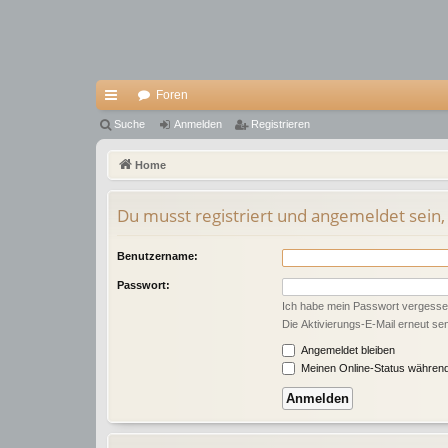
Foren
ch
Suche
Anmelden
Registrieren
ne
Home
llz
Du musst registriert und angemeldet sein,
ug
riff
Benutzername:
Passwort:
Ich habe mein Passwort vergess
Die Aktivierungs-E-Mail erneut se
Angemeldet bleiben
Meinen Online-Status während