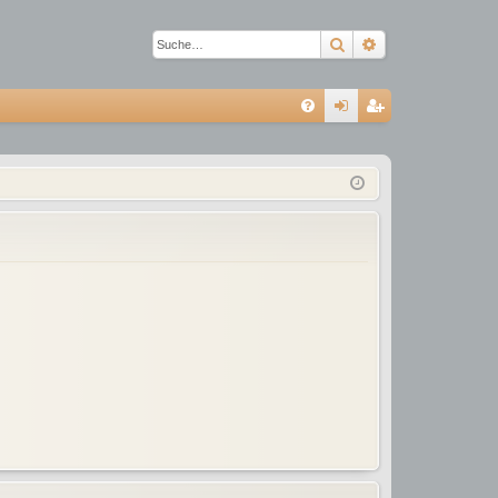
Suche
Erweiterte Suc
S
FA
n
eg
Q
m
ist
el
rie
de
re
n
n