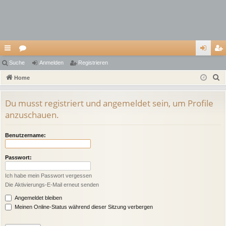
ch
Suche
or
Anmelden
Registrieren
n
eg
S
ne
Home
en
m
ist
u
llz
el
rie
c
Du musst registriert und angemeldet sein, um Profile
ug
de
re
h
anzuschauen.
e
riff
n
n
Benutzername:
Passwort:
Ich habe mein Passwort vergessen
Die Aktivierungs-E-Mail erneut senden
Angemeldet bleiben
Meinen Online-Status während dieser Sitzung verbergen