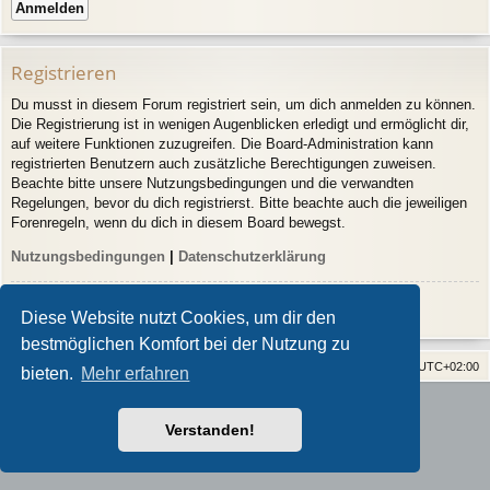
Registrieren
Du musst in diesem Forum registriert sein, um dich anmelden zu können.
Die Registrierung ist in wenigen Augenblicken erledigt und ermöglicht dir,
auf weitere Funktionen zuzugreifen. Die Board-Administration kann
registrierten Benutzern auch zusätzliche Berechtigungen zuweisen.
Beachte bitte unsere Nutzungsbedingungen und die verwandten
Regelungen, bevor du dich registrierst. Bitte beachte auch die jeweiligen
Forenregeln, wenn du dich in diesem Board bewegst.
Nutzungsbedingungen
|
Datenschutzerklärung
Registrieren
Diese Website nutzt Cookies, um dir den
bestmöglichen Komfort bei der Nutzung zu
Home
Alle Cookies löschen
Alle Zeiten sind
UTC+02:00
bieten.
Mehr erfahren
Powered by
phpBB
® Forum Software © phpBB Limited
Style von
Arty
- phpBB 3.3 von MrGaby
Verstanden!
Deutsche Übersetzung durch
phpBB.de
Datenschutz
|
Nutzungsbedingungen