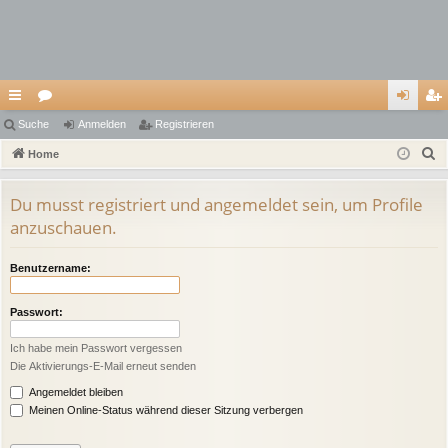
ch
Suche
or
Anmelden
Registrieren
n
eg
S
ne
Home
en
m
ist
u
llz
el
rie
c
Du musst registriert und angemeldet sein, um Profile
ug
de
re
h
anzuschauen.
e
riff
n
n
Benutzername:
Passwort:
Ich habe mein Passwort vergessen
Die Aktivierungs-E-Mail erneut senden
Angemeldet bleiben
Meinen Online-Status während dieser Sitzung verbergen