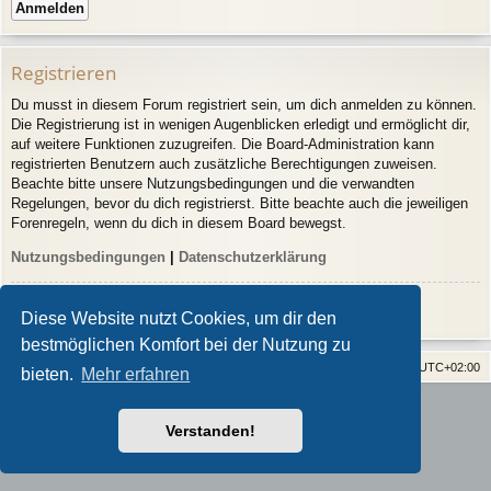
Registrieren
Du musst in diesem Forum registriert sein, um dich anmelden zu können.
Die Registrierung ist in wenigen Augenblicken erledigt und ermöglicht dir,
auf weitere Funktionen zuzugreifen. Die Board-Administration kann
registrierten Benutzern auch zusätzliche Berechtigungen zuweisen.
Beachte bitte unsere Nutzungsbedingungen und die verwandten
Regelungen, bevor du dich registrierst. Bitte beachte auch die jeweiligen
Forenregeln, wenn du dich in diesem Board bewegst.
Nutzungsbedingungen
|
Datenschutzerklärung
Registrieren
Diese Website nutzt Cookies, um dir den
bestmöglichen Komfort bei der Nutzung zu
Home
Alle Cookies löschen
Alle Zeiten sind
UTC+02:00
bieten.
Mehr erfahren
Powered by
phpBB
® Forum Software © phpBB Limited
Style von
Arty
- phpBB 3.3 von MrGaby
Verstanden!
Deutsche Übersetzung durch
phpBB.de
Datenschutz
|
Nutzungsbedingungen