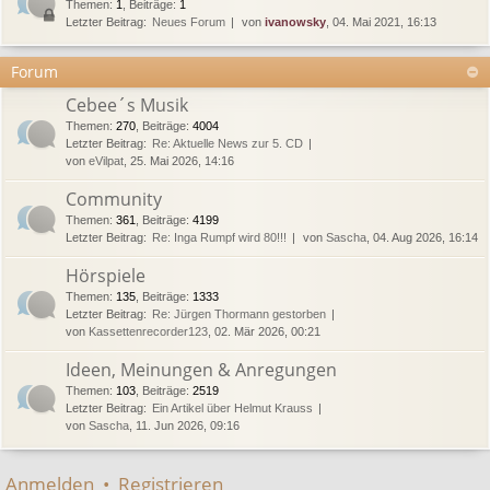
Themen
:
1
,
Beiträge
:
1
Letzter Beitrag:
Neues Forum
von
ivanowsky
, 04. Mai 2021, 16:13
Forum
Cebee´s Musik
Themen
:
270
,
Beiträge
:
4004
Letzter Beitrag:
Re: Aktuelle News zur 5. CD
von
eVilpat
, 25. Mai 2026, 14:16
Community
Themen
:
361
,
Beiträge
:
4199
Letzter Beitrag:
Re: Inga Rumpf wird 80!!!
von
Sascha
, 04. Aug 2026, 16:14
Hörspiele
Themen
:
135
,
Beiträge
:
1333
Letzter Beitrag:
Re: Jürgen Thormann gestorben
von
Kassettenrecorder123
, 02. Mär 2026, 00:21
Ideen, Meinungen & Anregungen
Themen
:
103
,
Beiträge
:
2519
Letzter Beitrag:
Ein Artikel über Helmut Krauss
von
Sascha
, 11. Jun 2026, 09:16
Anmelden
•
Registrieren