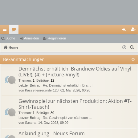
ch
Suche
or
Anmelden
Registrieren
n
eg
S
ne
Home
en
m
ist
u
llz
el
rie
Bekanntmachungen
c
ug
de
re
Demnächst erhältlich: Brandnew Oldies auf Vinyl
h
(LIVE!), (4) + (Picture-Vinyl!)
e
riff
n
n
Themen
:
1
,
Beiträge
:
12
Letzter Beitrag:
Re: Demnächst erhältlich: Bra…
von
Kassettenrecorder123
, 02. Mär 2026, 00:26
Gewinnspiel zur nächsten Produktion: Aktion #T-
Shirt-Tausch!
Themen
:
1
,
Beiträge
:
30
Letzter Beitrag:
Re: Gewinnspiel zur nächsten …
von
Sascha
, 14. Dez 2023, 09:09
Ankündigung - Neues Forum