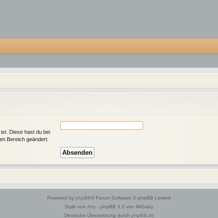
ist. Diese hast du bei
en Bereich geändert.
Powered by
phpBB
® Forum Software © phpBB Limited
Style von
Arty
- phpBB 3.3 von MrGaby
Deutsche Übersetzung durch
phpBB.de