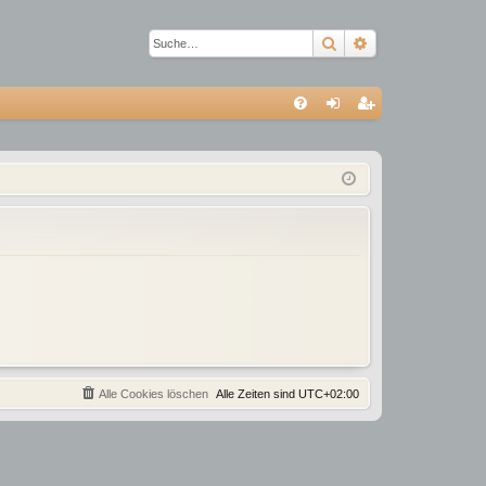
Suche
Erweiterte Suc
S
FA
n
eg
Q
m
ist
el
rie
de
re
n
n
Alle Cookies löschen
Alle Zeiten sind
UTC+02:00