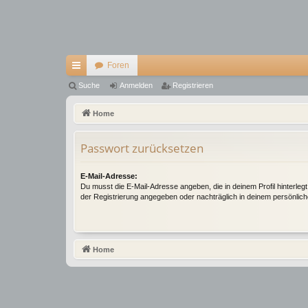
Foren
ch
Suche
Anmelden
Registrieren
ne
Home
llz
Passwort zurücksetzen
ug
riff
E-Mail-Adresse:
Du musst die E-Mail-Adresse angeben, die in deinem Profil hinterlegt 
der Registrierung angegeben oder nachträglich in deinem persönlich
Home