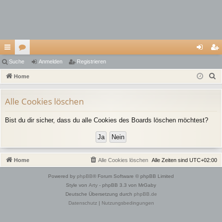
ch
Suche
or
Anmelden
Registrieren
n
eg
S
ne
Home
en
m
ist
u
llz
el
rie
c
Alle Cookies löschen
ug
de
re
h
Bist du dir sicher, dass du alle Cookies des Boards löschen möchtest?
e
riff
n
n
Home
Alle Cookies löschen
Alle Zeiten sind
UTC+02:00
Powered by
phpBB
® Forum Software © phpBB Limited
Style von
Arty
- phpBB 3.3 von MrGaby
Deutsche Übersetzung durch
phpBB.de
Datenschutz
|
Nutzungsbedingungen