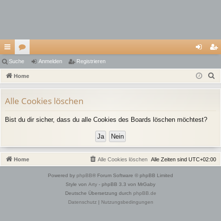
ch
Suche
or
Anmelden
Registrieren
n
eg
S
ne
Home
en
m
ist
u
llz
el
rie
c
Alle Cookies löschen
ug
de
re
h
Bist du dir sicher, dass du alle Cookies des Boards löschen möchtest?
e
riff
n
n
Home
Alle Cookies löschen
Alle Zeiten sind
UTC+02:00
Powered by
phpBB
® Forum Software © phpBB Limited
Style von
Arty
- phpBB 3.3 von MrGaby
Deutsche Übersetzung durch
phpBB.de
Datenschutz
|
Nutzungsbedingungen