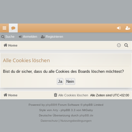
ch
Suche
or
Anmelden
Registrieren
n
eg
S
ne
Home
en
m
ist
u
llz
el
rie
c
Alle Cookies löschen
ug
de
re
h
Bist du dir sicher, dass du alle Cookies des Boards löschen möchtest?
e
riff
n
n
Home
Alle Cookies löschen
Alle Zeiten sind
UTC+02:00
Powered by
phpBB
® Forum Software © phpBB Limited
Style von
Arty
- phpBB 3.3 von MrGaby
Deutsche Übersetzung durch
phpBB.de
Datenschutz
|
Nutzungsbedingungen