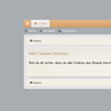
Foren
ch
Suche
Anmelden
Registrieren
ne
Home
llz
Alle Cookies löschen
ug
riff
Bist du dir sicher, dass du alle Cookies des Boards lös
Home