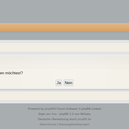
chen möchtest?
Powered by
phpBB
® Forum Software © phpBB Limited
Style von
Arty
- phpBB 3.3 von MrGaby
Deutsche Übersetzung durch
phpBB.de
Datenschutz
|
Nutzungsbedingungen