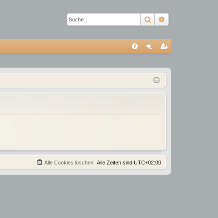
Suche
Erweiterte Suc
S
FA
n
eg
Q
m
ist
el
rie
de
re
n
n
Alle Cookies löschen
Alle Zeiten sind
UTC+02:00