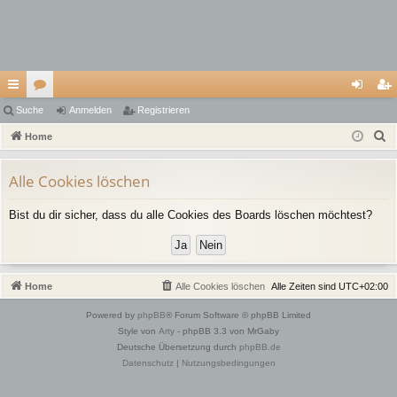
ch
Suche
or
Anmelden
Registrieren
n
eg
S
ne
Home
en
m
ist
u
llz
el
rie
c
Alle Cookies löschen
ug
de
re
h
Bist du dir sicher, dass du alle Cookies des Boards löschen möchtest?
e
riff
n
n
Home
Alle Cookies löschen
Alle Zeiten sind
UTC+02:00
Powered by
phpBB
® Forum Software © phpBB Limited
Style von
Arty
- phpBB 3.3 von MrGaby
Deutsche Übersetzung durch
phpBB.de
Datenschutz
|
Nutzungsbedingungen