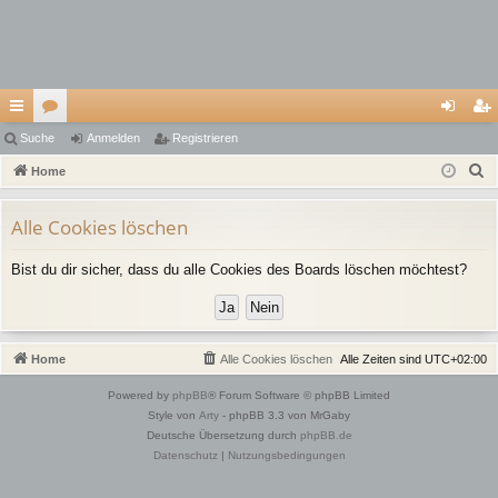
ch
Suche
or
Anmelden
Registrieren
n
eg
S
ne
Home
en
m
ist
u
llz
el
rie
c
Alle Cookies löschen
ug
de
re
h
Bist du dir sicher, dass du alle Cookies des Boards löschen möchtest?
e
riff
n
n
Home
Alle Cookies löschen
Alle Zeiten sind
UTC+02:00
Powered by
phpBB
® Forum Software © phpBB Limited
Style von
Arty
- phpBB 3.3 von MrGaby
Deutsche Übersetzung durch
phpBB.de
Datenschutz
|
Nutzungsbedingungen