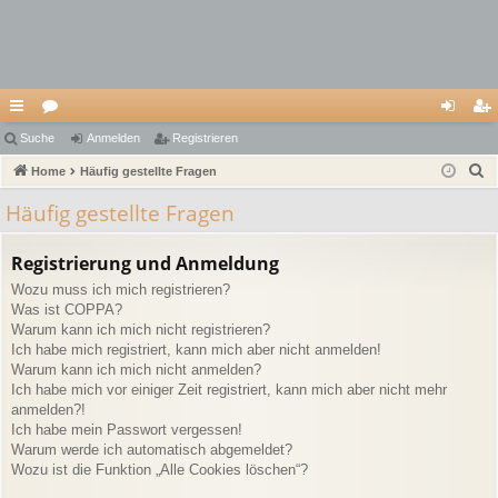
ch
Suche
or
Anmelden
Registrieren
n
eg
S
ne
Home
en
Häufig gestellte Fragen
m
ist
u
llz
el
rie
Häufig gestellte Fragen
c
ug
de
re
h
Registrierung und Anmeldung
e
riff
n
n
Wozu muss ich mich registrieren?
Was ist COPPA?
Warum kann ich mich nicht registrieren?
Ich habe mich registriert, kann mich aber nicht anmelden!
Warum kann ich mich nicht anmelden?
Ich habe mich vor einiger Zeit registriert, kann mich aber nicht mehr
anmelden?!
Ich habe mein Passwort vergessen!
Warum werde ich automatisch abgemeldet?
Wozu ist die Funktion „Alle Cookies löschen“?