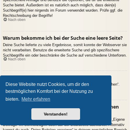
Suche bietet. Außerdem ist es natürlich auch möglich, dass dein(e)
Suchbegriff(e) hier nirgends im Forum verwendet wurden. Prüfe ggf. die
Rechtschreibung der Begriffe!
Nach oben
Warum bekomme ich bei der Suche eine leere Seite?
Deine Suche lieferte zu viele Ergebnisse, somit konnte der Webserver sie
nicht verarbeiten. Benutze die erweiterte Suche und gib spezifischere
Suchbegriffe ein oder beschränke die Suche auf verschiedene Unterforen.
Nach oben
Wie kann ich nach Mitgliedern suchen?
Diese Website nutzt Cookies, um dir den
Gehe zur Mitgliederliste und klicke auf „Nach einem Mitglied suchen“.
Nach oben
bestmöglichen Komfort bei der Nutzung zu
bieten.
Mehr erfahren
Wie kann ich meine eigenen Beiträge und Themen
finden?
Verstanden!
Deine eigenen Beiträge kannst du dir anzeigen lassen, indem du „Eigene
Beiträge“ im Schnellzugriff oben auf der Boardseite auswählst. Alternativ
kannst du auch „Deine Beiträge anzeigen“ in deinem persönlichen Bereich