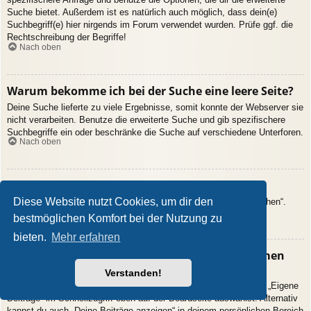
Suche bietet. Außerdem ist es natürlich auch möglich, dass dein(e)
Suchbegriff(e) hier nirgends im Forum verwendet wurden. Prüfe ggf. die
Rechtschreibung der Begriffe!
Nach oben
Warum bekomme ich bei der Suche eine leere Seite?
Deine Suche lieferte zu viele Ergebnisse, somit konnte der Webserver sie
nicht verarbeiten. Benutze die erweiterte Suche und gib spezifischere
Suchbegriffe ein oder beschränke die Suche auf verschiedene Unterforen.
Nach oben
Wie kann ich nach Mitgliedern suchen?
Diese Website nutzt Cookies, um dir den
Gehe zur Mitgliederliste und klicke auf „Nach einem Mitglied suchen“.
Nach oben
bestmöglichen Komfort bei der Nutzung zu
bieten.
Mehr erfahren
Wie kann ich meine eigenen Beiträge und Themen
finden?
Verstanden!
Deine eigenen Beiträge kannst du dir anzeigen lassen, indem du „Eigene
Beiträge“ im Schnellzugriff oben auf der Boardseite auswählst. Alternativ
kannst du auch „Deine Beiträge anzeigen“ in deinem persönlichen Bereich