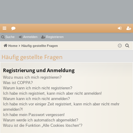
ch
Suche
or
Anmelden
Registrieren
n
eg
S
ne
Home
en
Häufig gestellte Fragen
m
ist
u
llz
el
rie
Häufig gestellte Fragen
c
ug
de
re
h
Registrierung und Anmeldung
e
riff
n
n
Wozu muss ich mich registrieren?
Was ist COPPA?
Warum kann ich mich nicht registrieren?
Ich habe mich registriert, kann mich aber nicht anmelden!
Warum kann ich mich nicht anmelden?
Ich habe mich vor einiger Zeit registriert, kann mich aber nicht mehr
anmelden?!
Ich habe mein Passwort vergessen!
Warum werde ich automatisch abgemeldet?
Wozu ist die Funktion „Alle Cookies löschen“?