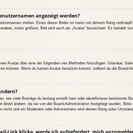
 Benutzernamen angezeigt werden?
nutzernamen stehen. Eines dieser Bilder ist meist mit deinem Rang verknüpft:
dere, meist größere, Bild wird auch als „Avatar“ bezeichnet. Es handelt sich
einen Avatar über eine der folgenden vier Methoden hinzufügen: Gravatar, Gal
en können. Wenn du keinen Avatar benutzen kannst, solltest du die Board-Adm
ändern?
 wie viele Beiträge du bislang erstellt hast oder identifizieren bestimmte B
 direkt ändern, da sie von der Board-Administration festgelegt wurden. Bitte
n nicht und ein Moderator oder Administrator wird deinen Rang unter Umstän
il-Link klicke, werde ich aufgefordert, mich anzumelde