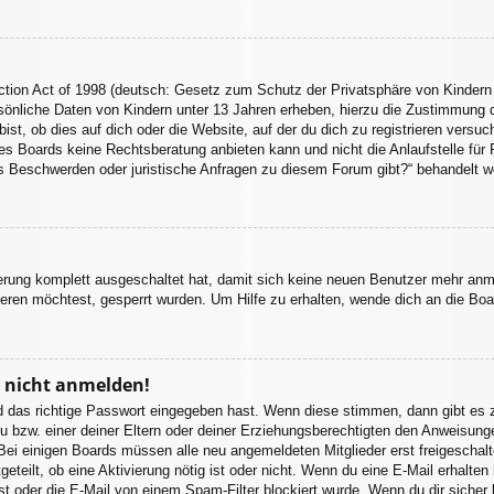
tion Act of 1998 (deutsch: Gesetz zum Schutz der Privatsphäre von Kindern 
sönliche Daten von Kindern unter 13 Jahren erheben, hierzu die Zustimmung 
st, ob dies auf dich oder die Website, auf der du dich zu registrieren versuchs
s Boards keine Rechtsberatung anbieten kann und nicht die Anlaufstelle für R
 es Beschwerden oder juristische Anfragen zu diesem Forum gibt?“ behandelt w
ierung komplett ausgeschaltet hat, damit sich keine neuen Benutzer mehr an
eren möchtest, gesperrt wurden. Um Hilfe zu erhalten, wende dich an die Boa
r nicht anmelden!
d das richtige Passwort eingegeben hast. Wenn diese stimmen, dann gibt es
u bzw. einer deiner Eltern oder deiner Erziehungsberechtigten den Anweisungen
. Bei einigen Boards müssen alle neu angemeldeten Mitglieder erst freigeschal
itgeteilt, ob eine Aktivierung nötig ist oder nicht. Wenn du eine E-Mail erhalt
st oder die E-Mail von einem Spam-Filter blockiert wurde. Wenn du dir sicher