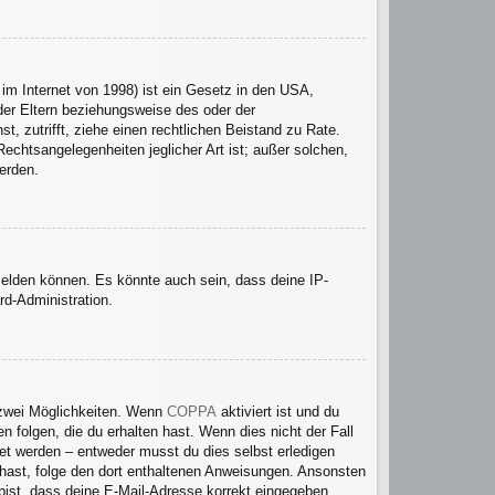
im Internet von 1998) ist ein Gesetz in den USA,
der Eltern beziehungsweise des oder der
t, zutrifft, ziehe einen rechtlichen Beistand zu Rate.
echtsangelegenheiten jeglicher Art ist; außer solchen,
erden.
melden können. Es könnte auch sein, dass deine IP-
rd-Administration.
 zwei Möglichkeiten. Wenn
COPPA
aktiviert ist und du
 folgen, die du erhalten hast. Wenn dies nicht der Fall
tet werden – entweder musst du dies selbst erledigen
en hast, folge den dort enthaltenen Anweisungen. Ansonsten
 bist, dass deine E-Mail-Adresse korrekt eingegeben