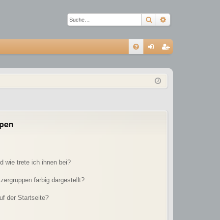
Suche
Erweiterte Suc
S
FA
n
eg
Q
m
ist
el
rie
de
re
n
n
ppen
 wie trete ich ihnen bei?
ergruppen farbig dargestellt?
f der Startseite?