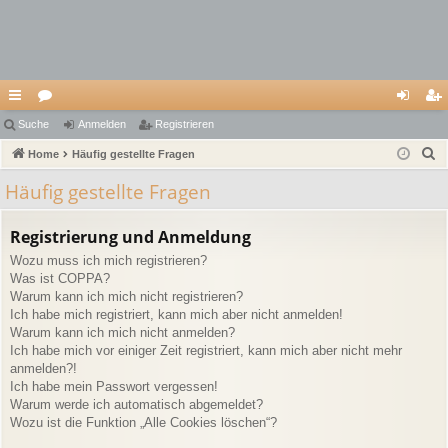
ch
Suche
or
Anmelden
Registrieren
n
eg
S
ne
Home
en
Häufig gestellte Fragen
m
ist
u
llz
el
rie
Häufig gestellte Fragen
c
ug
de
re
h
Registrierung und Anmeldung
e
riff
n
n
Wozu muss ich mich registrieren?
Was ist COPPA?
Warum kann ich mich nicht registrieren?
Ich habe mich registriert, kann mich aber nicht anmelden!
Warum kann ich mich nicht anmelden?
Ich habe mich vor einiger Zeit registriert, kann mich aber nicht mehr
anmelden?!
Ich habe mein Passwort vergessen!
Warum werde ich automatisch abgemeldet?
Wozu ist die Funktion „Alle Cookies löschen“?