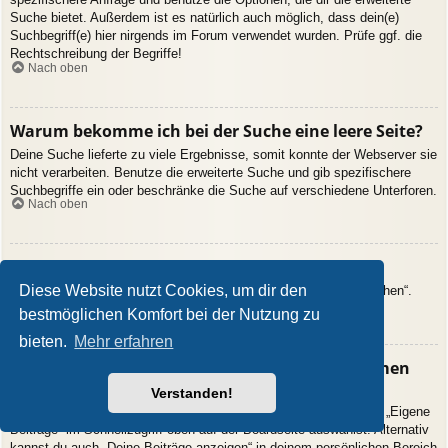
Suche bietet. Außerdem ist es natürlich auch möglich, dass dein(e)
Suchbegriff(e) hier nirgends im Forum verwendet wurden. Prüfe ggf. die
Rechtschreibung der Begriffe!
Nach oben
Warum bekomme ich bei der Suche eine leere Seite?
Deine Suche lieferte zu viele Ergebnisse, somit konnte der Webserver sie
nicht verarbeiten. Benutze die erweiterte Suche und gib spezifischere
Suchbegriffe ein oder beschränke die Suche auf verschiedene Unterforen.
Nach oben
Wie kann ich nach Mitgliedern suchen?
Diese Website nutzt Cookies, um dir den
Gehe zur Mitgliederliste und klicke auf „Nach einem Mitglied suchen“.
Nach oben
bestmöglichen Komfort bei der Nutzung zu
bieten.
Mehr erfahren
Wie kann ich meine eigenen Beiträge und Themen
finden?
Verstanden!
Deine eigenen Beiträge kannst du dir anzeigen lassen, indem du „Eigene
Beiträge“ im Schnellzugriff oben auf der Boardseite auswählst. Alternativ
kannst du auch „Deine Beiträge anzeigen“ in deinem persönlichen Bereich