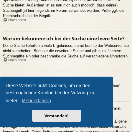
Suche bietet. Außerdem ist es natürlich auch möglich, dass dein(e)
Suchbegriff(e) hier nirgends im Forum verwendet wurden. Prüfe ggf. die
Rechtschreibung der Begriffe!
Nach oben
Warum bekomme ich bei der Suche eine leere Seite?
Deine Suche lieferte zu viele Ergebnisse, somit konnte der Webserver sie
nicht verarbeiten. Benutze die erweiterte Suche und gib spezifischere
Suchbegriffe ein oder beschränke die Suche auf verschiedene Unterforen.
Nach oben
Wie kann ich nach Mitgliedern suchen?
Diese Website nutzt Cookies, um dir den
Gehe zur Mitgliederliste und klicke auf „Nach einem Mitglied suchen“.
Nach oben
bestmöglichen Komfort bei der Nutzung zu
bieten.
Mehr erfahren
Wie kann ich meine eigenen Beiträge und Themen
finden?
Verstanden!
Deine eigenen Beiträge kannst du dir anzeigen lassen, indem du „Eigene
Beiträge“ im Schnellzugriff oben auf der Boardseite auswählst. Alternativ
kannst du auch „Deine Beiträge anzeigen“ in deinem persönlichen Bereich