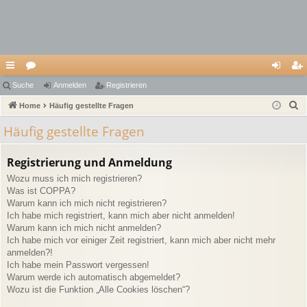
ch
Suche
or
Anmelden
Registrieren
n
eg
S
ne
Home
en
Häufig gestellte Fragen
m
ist
u
llz
el
rie
Häufig gestellte Fragen
c
ug
de
re
h
Registrierung und Anmeldung
e
riff
n
n
Wozu muss ich mich registrieren?
Was ist COPPA?
Warum kann ich mich nicht registrieren?
Ich habe mich registriert, kann mich aber nicht anmelden!
Warum kann ich mich nicht anmelden?
Ich habe mich vor einiger Zeit registriert, kann mich aber nicht mehr
anmelden?!
Ich habe mein Passwort vergessen!
Warum werde ich automatisch abgemeldet?
Wozu ist die Funktion „Alle Cookies löschen“?