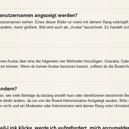
 Benutzernamen angezeigt werden?
nutzernamen stehen. Eines dieser Bilder ist meist mit deinem Rang verknüpft:
dere, meist größere, Bild wird auch als „Avatar“ bezeichnet. Es handelt sich
einen Avatar über eine der folgenden vier Methoden hinzufügen: Gravatar, Gal
en können. Wenn du keinen Avatar benutzen kannst, solltest du die Board-Adm
ändern?
 wie viele Beiträge du bislang erstellt hast oder identifizieren bestimmte B
 direkt ändern, da sie von der Board-Administration festgelegt wurden. Bitte
n nicht und ein Moderator oder Administrator wird deinen Rang unter Umstän
il-Link klicke, werde ich aufgefordert, mich anzumelde