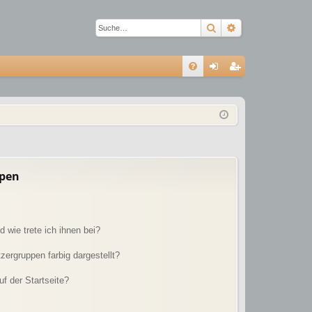
Suche
Erweiterte Suc
S
FA
n
eg
Q
m
ist
el
rie
de
re
n
n
ppen
 wie trete ich ihnen bei?
ergruppen farbig dargestellt?
f der Startseite?