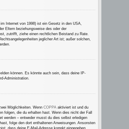
im Internet von 1998) ist ein Gesetz in den USA,
der Eltern beziehungsweise des oder der
t, zutrifft, ziehe einen rechtlichen Beistand zu Rate.
echtsangelegenheiten jeglicher Art ist; außer solchen,
erden.
melden können. Es könnte auch sein, dass deine IP-
rd-Administration.
 zwei Möglichkeiten. Wenn
COPPA
aktiviert ist und du
 folgen, die du erhalten hast. Wenn dies nicht der Fall
tet werden – entweder musst du dies selbst erledigen
en hast, folge den dort enthaltenen Anweisungen. Ansonsten
 bist, dass deine E-Mail-Adresse korrekt eingegeben