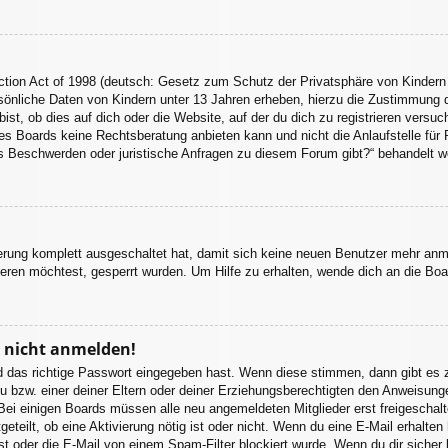
tion Act of 1998 (deutsch: Gesetz zum Schutz der Privatsphäre von Kindern 
sönliche Daten von Kindern unter 13 Jahren erheben, hierzu die Zustimmung 
st, ob dies auf dich oder die Website, auf der du dich zu registrieren versuchs
s Boards keine Rechtsberatung anbieten kann und nicht die Anlaufstelle für R
 es Beschwerden oder juristische Anfragen zu diesem Forum gibt?“ behandelt w
ierung komplett ausgeschaltet hat, damit sich keine neuen Benutzer mehr an
eren möchtest, gesperrt wurden. Um Hilfe zu erhalten, wende dich an die Boa
r nicht anmelden!
d das richtige Passwort eingegeben hast. Wenn diese stimmen, dann gibt es
u bzw. einer deiner Eltern oder deiner Erziehungsberechtigten den Anweisungen
. Bei einigen Boards müssen alle neu angemeldeten Mitglieder erst freigeschal
itgeteilt, ob eine Aktivierung nötig ist oder nicht. Wenn du eine E-Mail erhalt
st oder die E-Mail von einem Spam-Filter blockiert wurde. Wenn du dir sicher