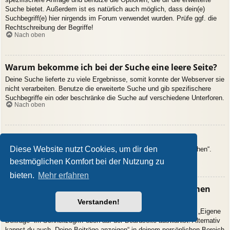
Suche bietet. Außerdem ist es natürlich auch möglich, dass dein(e)
Suchbegriff(e) hier nirgends im Forum verwendet wurden. Prüfe ggf. die
Rechtschreibung der Begriffe!
Nach oben
Warum bekomme ich bei der Suche eine leere Seite?
Deine Suche lieferte zu viele Ergebnisse, somit konnte der Webserver sie
nicht verarbeiten. Benutze die erweiterte Suche und gib spezifischere
Suchbegriffe ein oder beschränke die Suche auf verschiedene Unterforen.
Nach oben
Wie kann ich nach Mitgliedern suchen?
Diese Website nutzt Cookies, um dir den
Gehe zur Mitgliederliste und klicke auf „Nach einem Mitglied suchen“.
Nach oben
bestmöglichen Komfort bei der Nutzung zu
bieten.
Mehr erfahren
Wie kann ich meine eigenen Beiträge und Themen
finden?
Verstanden!
Deine eigenen Beiträge kannst du dir anzeigen lassen, indem du „Eigene
Beiträge“ im Schnellzugriff oben auf der Boardseite auswählst. Alternativ
kannst du auch „Deine Beiträge anzeigen“ in deinem persönlichen Bereich