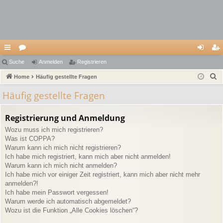
ch
Suche
or
Anmelden
Registrieren
n
eg
S
ne
Home
en
Häufig gestellte Fragen
m
ist
u
llz
el
rie
Häufig gestellte Fragen
c
ug
de
re
h
Registrierung und Anmeldung
e
riff
n
n
Wozu muss ich mich registrieren?
Was ist COPPA?
Warum kann ich mich nicht registrieren?
Ich habe mich registriert, kann mich aber nicht anmelden!
Warum kann ich mich nicht anmelden?
Ich habe mich vor einiger Zeit registriert, kann mich aber nicht mehr
anmelden?!
Ich habe mein Passwort vergessen!
Warum werde ich automatisch abgemeldet?
Wozu ist die Funktion „Alle Cookies löschen“?