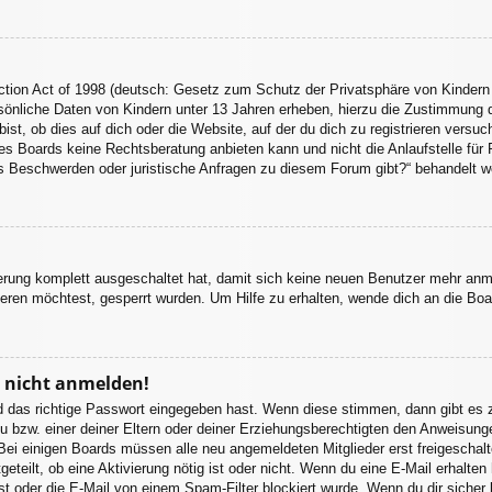
tion Act of 1998 (deutsch: Gesetz zum Schutz der Privatsphäre von Kindern 
sönliche Daten von Kindern unter 13 Jahren erheben, hierzu die Zustimmung 
st, ob dies auf dich oder die Website, auf der du dich zu registrieren versuchs
s Boards keine Rechtsberatung anbieten kann und nicht die Anlaufstelle für R
 es Beschwerden oder juristische Anfragen zu diesem Forum gibt?“ behandelt w
ierung komplett ausgeschaltet hat, damit sich keine neuen Benutzer mehr an
eren möchtest, gesperrt wurden. Um Hilfe zu erhalten, wende dich an die Boa
r nicht anmelden!
d das richtige Passwort eingegeben hast. Wenn diese stimmen, dann gibt es
u bzw. einer deiner Eltern oder deiner Erziehungsberechtigten den Anweisungen
. Bei einigen Boards müssen alle neu angemeldeten Mitglieder erst freigeschal
itgeteilt, ob eine Aktivierung nötig ist oder nicht. Wenn du eine E-Mail erhalt
st oder die E-Mail von einem Spam-Filter blockiert wurde. Wenn du dir sicher