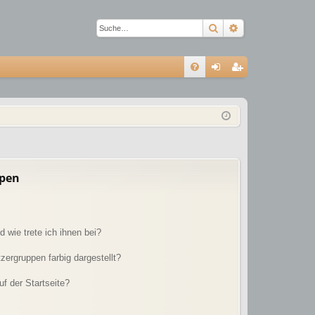
Suche
Erweiterte Suc
S
FA
n
eg
Q
m
ist
el
rie
de
re
n
n
ppen
 wie trete ich ihnen bei?
ergruppen farbig dargestellt?
f der Startseite?