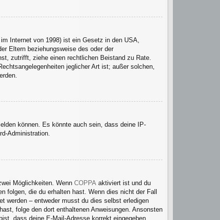
im Internet von 1998) ist ein Gesetz in den USA,
der Eltern beziehungsweise des oder der
t, zutrifft, ziehe einen rechtlichen Beistand zu Rate.
echtsangelegenheiten jeglicher Art ist; außer solchen,
erden.
melden können. Es könnte auch sein, dass deine IP-
rd-Administration.
 zwei Möglichkeiten. Wenn
COPPA
aktiviert ist und du
 folgen, die du erhalten hast. Wenn dies nicht der Fall
tet werden – entweder musst du dies selbst erledigen
en hast, folge den dort enthaltenen Anweisungen. Ansonsten
 bist, dass deine E-Mail-Adresse korrekt eingegeben