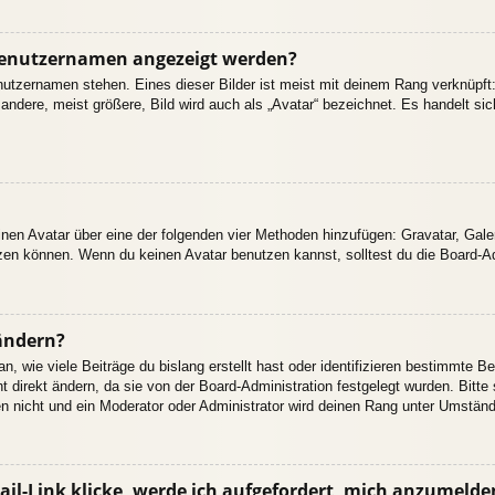
 Benutzernamen angezeigt werden?
nutzernamen stehen. Eines dieser Bilder ist meist mit deinem Rang verknüpft:
dere, meist größere, Bild wird auch als „Avatar“ bezeichnet. Es handelt sich
einen Avatar über eine der folgenden vier Methoden hinzufügen: Gravatar, Gal
en können. Wenn du keinen Avatar benutzen kannst, solltest du die Board-Adm
ändern?
 wie viele Beiträge du bislang erstellt hast oder identifizieren bestimmte B
 direkt ändern, da sie von der Board-Administration festgelegt wurden. Bitte
n nicht und ein Moderator oder Administrator wird deinen Rang unter Umstän
il-Link klicke, werde ich aufgefordert, mich anzumelde